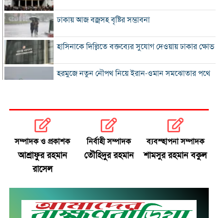
ঢাকায় আজ বজ্রসহ বৃষ্টির সম্ভাবনা
হাসিনাকে দিল্লিতে বক্তব্যের সুযোগ দেওয়ায় ঢাকার ক্ষোভ
হরমুজে নতুন নৌপথ নিয়ে ইরান-ওমান সমঝোতার পথে
‘জুলাই স্মৃতি জাদুঘর’ খুলে দেওয়া হলো দর্শনার্থীদের জন্য
ভুল স্বীকার করে ক্ষমা চাইল ফিফা
সম্পাদক ও প্রকাশক
নির্বাহী সম্পাদক
ব্যবস্হাপনা সম্পাদক
স্বর্ণের ভরি বাড়ল প্রায় ১০ হাজার টাকা
আশ্রাফুর রহমান
তৌহিদুর রহমান
শামসুর রহমান বকুল
রাসেল
মোদির পোস্ট সীমিত করায় ভারতের কাছে ক্ষমা চাইল
মেটা
সচিবালয়মুখী ১১ দলীয় পদযাত্রায় পুলিশের বাধা