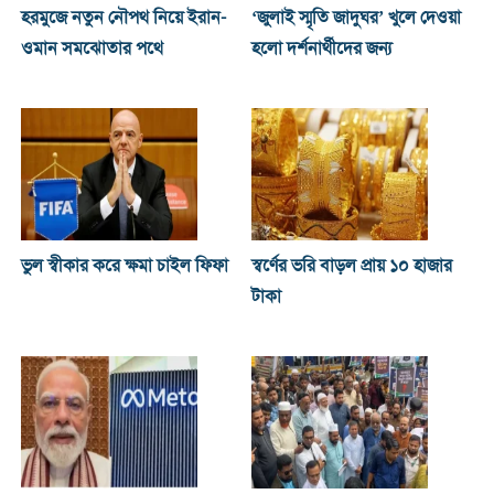
হরমুজে নতুন নৌপথ নিয়ে ইরান-
‘জুলাই স্মৃতি জাদুঘর’ খুলে দেওয়া
ওমান সমঝোতার পথে
হলো দর্শনার্থীদের জন্য
ভুল স্বীকার করে ক্ষমা চাইল ফিফা
স্বর্ণের ভরি বাড়ল প্রায় ১০ হাজার
টাকা