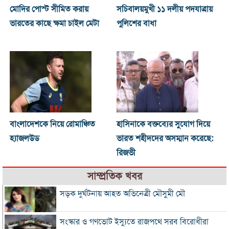
মোদির পোস্ট সীমিত করায়
সচিবালয়মুখী ১১ দলীয় পদযাত্রায়
ভারতের কাছে ক্ষমা চাইল মেটা
পুলিশের বাধা
বাংলাদেশকে নিয়ে রোমাঞ্চিত
হাসিনাকে বক্তব্যের সুযোগ দিয়ে
হ্যাজলউড
ভারত শহীদদের অসম্মান করেছে:
রিজভী
সাম্প্রতিক খবর
সড়ক দুর্ঘটনায় আহত অভিনেত্রী মৌসুমী মৌ
সংস্কার ও গণভোট ইস্যুতে রাজপথে সরব বিরোধীরা