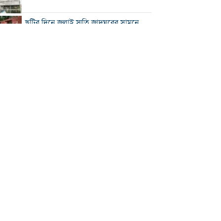
ছুটির দিনে জুলাই স্মৃতি জাদুঘরের সামনে
ভিড়
২০০ টাকার নিচে নেই মাছ ও মুরগি, ডিমের
ডজন ১৫০
নতুন বিদেশি কোচের খোঁজে বিসিবি
শীর্ষ মাদক কারবারিদের তালিকা প্রস্তুত করা
হচ্ছে: স্বরাষ্ট্রমন্ত্রী
বগুড়ায় বাসচাপায় নিহত ৬
সিলেটে দুই বাসের মুখোমুখি সংঘর্ষে নিহত
৯
সড়ক দুর্ঘটনায় আহত অভিনেত্রী মৌসুমী মৌ