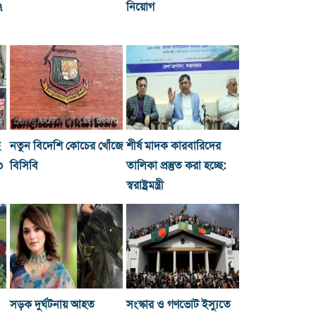
৭
নিয়োগ
ছ
নতুন বিদেশি কোচের খোঁজে
শীর্ষ মাদক কারবারিদের
০
বিসিবি
তালিকা প্রস্তুত করা হচ্ছে:
স্বরাষ্ট্রমন্ত্রী
সড়ক দুর্ঘটনায় আহত
সংস্কার ও গণভোট ইস্যুতে