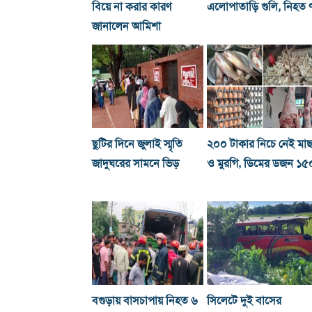
বিয়ে না করার কারণ
এলোপাতাড়ি গুলি, নিহত 
জানালেন আমিশা
ছুটির দিনে জুলাই স্মৃতি
২০০ টাকার নিচে নেই মা
জাদুঘরের সামনে ভিড়
ও মুরগি, ডিমের ডজন ১৫
বগুড়ায় বাসচাপায় নিহত ৬
সিলেটে দুই বাসের