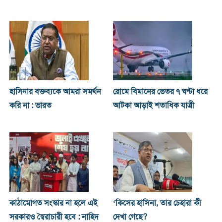
হাসিনার বক্তব্যকে আমরা সমর্থন
রোমে বিমানের ভেতর ৭ ঘণ্টা ধরে
করি না : ভারত
আটকা আড়াই শতাধিক যাত্রী
কাঠামোগত সংস্কার না হলে এই
‘কিসের হাসিনা, তার চেহারা কী
সরকারও স্বৈরাচারী হবে : নাহিদ
দেখা গেছে?