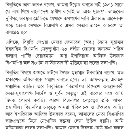
বিবৃতিতে তারা আরও বলেন, আমরা উল্লেখ করতে চাই ১৯৭১ সালে
যে লাখ নিয়ে বাংলাদেশ স্বাধীন করেছি তা আজ দুঃস্বপ্ন। আজকের
দুর্বিসহ অবস্থার প্রেক্ষিতে যেখানে জনগণের দাবি ঐক্যবদ্ধ আন্দোলন
গড়ে তোলা সেখানে বিএনপি’র এসব নেতার এহেন আচরণে তা
বাধাগ্রস্ত হবে।
এদিকে, বিবৃতি দেওয়া মেজর জেনারেল (অব.) সৈয়দ মুহাম্মদ
ইবরাহিম বিএনপি নেতৃত্বাধীন ২০ দলীয় জোটের অন্যতম শরিক
কল্যাণ পার্টির চেয়ারম্যান। আর ইশতিয়াক আজিজ উলফাত
বিএনপির অঙ্গ সংগঠন জাতীয়তাবাদী মুক্তিযোদ্ধা দলের সভাপতি।
বিবৃতির বিষয়ে জানতে চাইলে সৈয়দ মুহাম্মদ ইবরাহিম বলেন, মত
প্রকাশের অধিকারকে সম্মান করতে হবে। ডা. জাফরুল্লাহ একজন
সম্মানিত ব্যক্তি। তবে বিবৃতিতে ‘বিএনপির বিদেশে অবস্থানকারী
নেতা-মুখাপেক্ষি নির্দেশ ও দুর্বল নেতৃত্ব’ এই বাক্যের সঙ্গে আমি
দ্বিমত পোষণ করছি। কারণ বিএনপির নেতৃত্বের প্রতি আমরা
শ্রদ্ধাশীল। বিএনপির নেতৃত্বে আমরা ইতিবাচক ও ঐক্যবদ্ধ আছি।
আর ইশতিয়াক আজিজ উলফাত বলেন, আমাদের নেতা বিএনপির
ভারপ্রাপ্তকে নিয়ে নেগেটিভ বক্তব্য দেয়া উচিত হয়নি। আমি
মুক্তিযোদ্ধা দলের সভাপতি। আমার নেতার বিরুদ্ধে কেউ কথা বললে