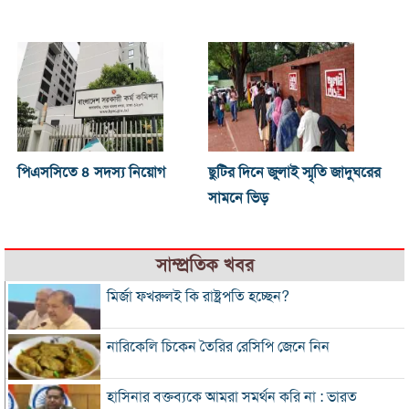
পিএসসিতে ৪ সদস্য নিয়োগ
ছুটির দিনে জুলাই স্মৃতি জাদুঘরের
সামনে ভিড়
সাম্প্রতিক খবর
মির্জা ফখরুলই কি রাষ্ট্রপতি হচ্ছেন?
নারিকেলি চিকেন তৈরির রেসিপি জেনে নিন
হাসিনার বক্তব্যকে আমরা সমর্থন করি না : ভারত