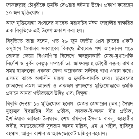
জাফরুল্লাহ চৌধুরীকে হুমকি দেওয়ার ঘটনায় উদ্বেগ প্রকাশ করেছেন
১০ জন মুক্তিযোদ্ধা।
আজ মুক্তিযোদ্ধা সংসদের সাবেক মহাসচিব নঈম জাহাঙ্গীর স্বাক্ষরিত
এক বিবৃতিতে এই উদ্বেগ প্রকাশ করা হয়।
বিবৃতিতে তারা বলেন, গত ২৬ জুন জাতীয় প্রেস ক্লাবের একটি
অনুষ্ঠানে স্বৈরাচার সরকারের বিরুদ্ধে ঐক্যবদ্ধ গণ আন্দোলন গড়ে
তোলার ক্ষেত্রে বিএনপি’র বিদেশে অবস্থানকারী নেতা-মুখাপেক্ষি
নির্দেশ ও দুর্বল নেতৃত্ব সম্পর্কে ডা. জাফরুল্লাহ চৌধুরী বক্তব্য রাখার
সময় ছাত্রদলের একজন নেতা কয়েকজন সঙ্গীসহ বাধা প্রদান করে।
এসময় তাকে অশালীন মন্তব্য ও হুমকি-ধামকি দেয়। ছাত্রদলের
নেতাদের এমন আচরণ ও একজন রণাঙ্গণের মুক্তিযোদ্ধাকে হুমকি
প্রদানে আমরা গভীরভাবে উদ্বিগ্ন এবং বিক্ষুদ্ধ।
বিবৃতি দেওয়া ১০ মুক্তিযোদ্ধা হলেন- মেজর জেনারেল (অব.) সৈয়দ
মুহাম্মদ ইবরাহিম বীর প্রতীক, ফারুক-ই-অযম বীর প্রতীক,
ইশতিয়াক আজিজ উলফাত, শেখ রফিকুল ইসলাম বাবলু, জাহাঙ্গীর
কবীর, অ্যাডভোকেট সুলতান আলম মল্লিক, এম এ শহীদ, হাবিবুর
রহমান, আবুল বাশার ও অ্যাডভোকেট মজিবুর রহমান।