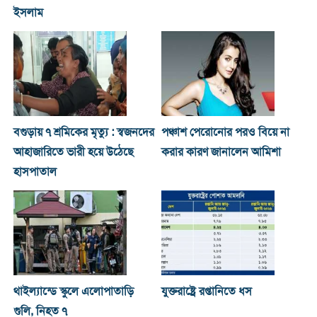
ইসলাম
বগুড়ায় ৭ শ্রমিকের মৃত্যু : স্বজনদের
পঞ্চাশ পেরোনোর পরও বিয়ে না
আহাজারিতে ভারী হয়ে উঠেছে
করার কারণ জানালেন আমিশা
হাসপাতাল
থাইল্যান্ডে স্কুলে এলোপাতাড়ি
যুক্তরাষ্ট্রে রপ্তানিতে ধস
গুলি, নিহত ৭