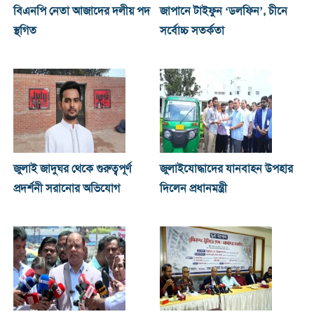
বিএনপি নেতা আজাদের দলীয় পদ
জাপানে টাইফুন ‘ডলফিন’, চীনে
স্থগিত
সর্বোচ্চ সতর্কতা
জুলাই জাদুঘর থেকে গুরুত্বপূর্ণ
জুলাইযোদ্ধাদের যানবাহন উপহার
প্রদর্শনী সরানোর অভিযোগ
দিলেন প্রধানমন্ত্রী