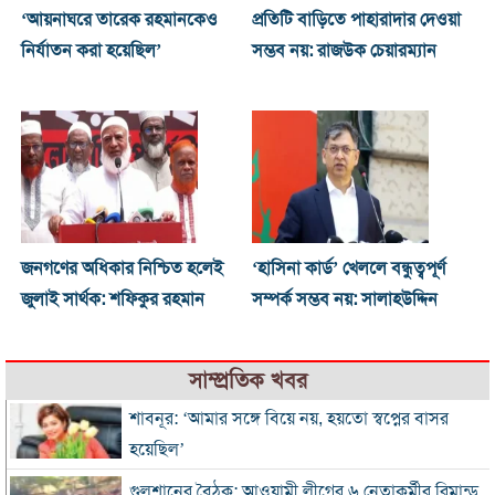
‘আয়নাঘরে তারেক রহমানকেও
প্রতিটি বাড়িতে পাহারাদার দেওয়া
নির্যাতন করা হয়েছিল’
সম্ভব নয়: রাজউক চেয়ারম্যান
জনগণের অধিকার নিশ্চিত হলেই
‘হাসিনা কার্ড’ খেললে বন্ধুত্বপূর্ণ
জুলাই সার্থক: শফিকুর রহমান
সম্পর্ক সম্ভব নয়: সালাহউদ্দিন
সাম্প্রতিক খবর
শাবনূর: ‘আমার সঙ্গে বিয়ে নয়, হয়তো স্বপ্নের বাসর
হয়েছিল’
গুলশানের বৈঠক: আওয়ামী লীগের ৬ নেতাকর্মীর রিমান্ড