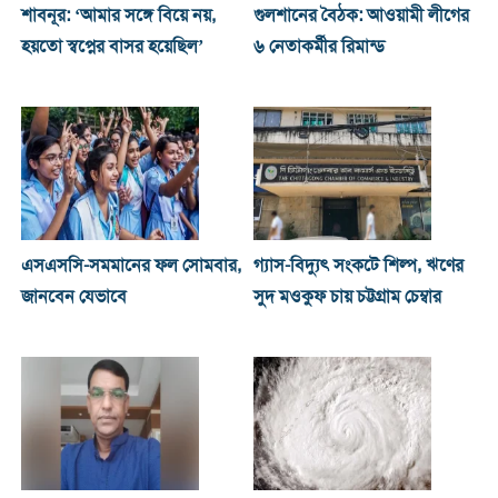
শাবনূর: ‘আমার সঙ্গে বিয়ে নয়,
গুলশানের বৈঠক: আওয়ামী লীগের
হয়তো স্বপ্নের বাসর হয়েছিল’
৬ নেতাকর্মীর রিমান্ড
এসএসসি-সমমানের ফল সোমবার,
গ্যাস-বিদ্যুৎ সংকটে শিল্প, ঋণের
জানবেন যেভাবে
সুদ মওকুফ চায় চট্টগ্রাম চেম্বার