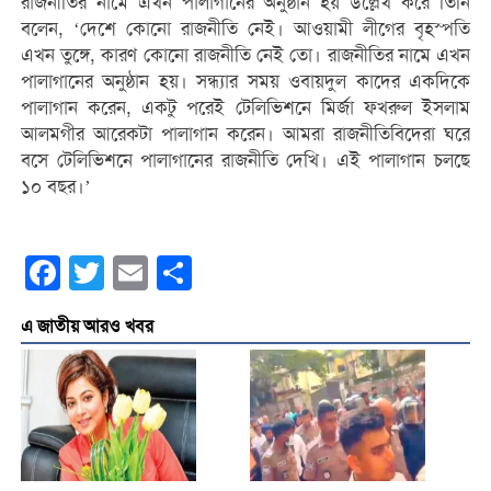
রাজনীতির নামে এখন পালাগানের অনুষ্ঠান হয় উল্লেখ করে তিনি
বলেন, ‘দেশে কোনো রাজনীতি নেই। আওয়ামী লীগের বৃহস্পতি
এখন তুঙ্গে, কারণ কোনো রাজনীতি নেই তো। রাজনীতির নামে এখন
পালাগানের অনুষ্ঠান হয়। সন্ধ্যার সময় ওবায়দুল কাদের একদিকে
পালাগান করেন, একটু পরেই টেলিভিশনে মির্জা ফখরুল ইসলাম
আলমগীর আরেকটা পালাগান করেন। আমরা রাজনীতিবিদেরা ঘরে
বসে টেলিভিশনে পালাগানের রাজনীতি দেখি। এই পালাগান চলছে
১০ বছর।’
Facebook
Twitter
Email
Share
এ জাতীয় আরও খবর