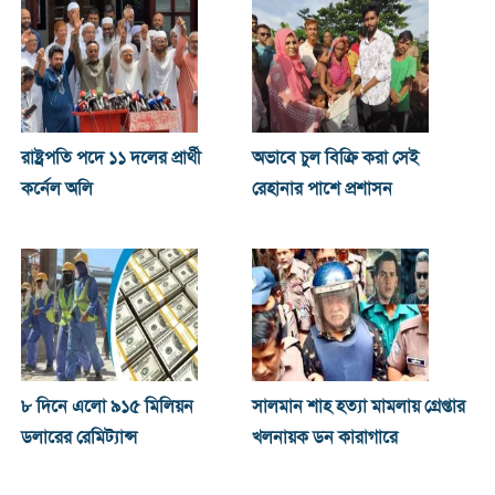
রাষ্ট্রপতি পদে ১১ দলের প্রার্থী
অভাবে চুল বিক্রি করা সেই
কর্নেল অলি
রেহানার পাশে প্রশাসন
৮ দিনে এলো ৯১৫ মিলিয়ন
সালমান শাহ হত্যা মামলায় গ্রেপ্তার
ডলারের রেমিট্যান্স
খলনায়ক ডন কারাগারে