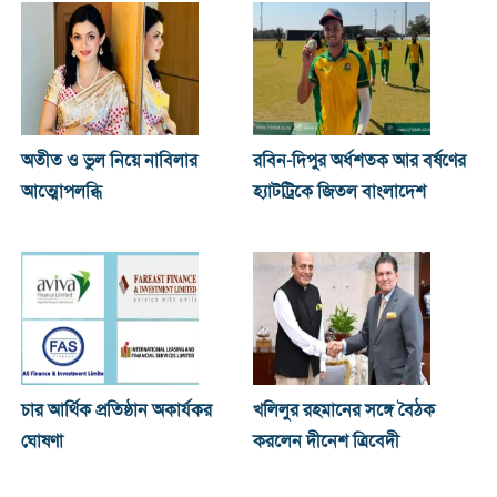
অতীত ও ভুল নিয়ে নাবিলার
রবিন-দিপুর অর্ধশতক আর বর্ষণের
আত্মোপলব্ধি
হ্যাটট্রিকে জিতল বাংলাদেশ
চার আর্থিক প্রতিষ্ঠান অকার্যকর
খ‌লিলুর রহমানের সঙ্গে বৈঠক
ঘোষণা
করলেন দীনেশ ত্রিবেদী