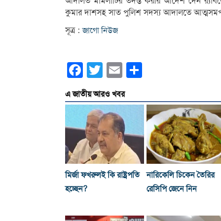
আদালত মামলাটির তদন্ত করার আদেশ দেন র‍্যাব
কুমার দাশসহ সাত পুলিশ সদস্য আদালতে আত্মসমর
সূত্র :
জাগো নিউজ
Facebook
Twitter
Email
Share
এ জাতীয় আরও খবর
মির্জা ফখরুলই কি রাষ্ট্রপতি
নারিকেলি চিকেন তৈরির
হচ্ছেন?
রেসিপি জেনে নিন