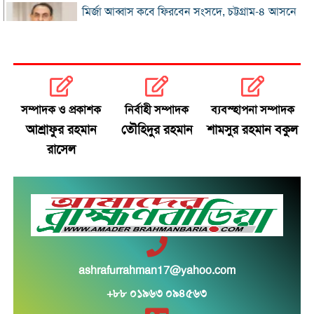
মির্জা আব্বাস কবে ফিরবেন সংসদে, চট্টগ্রাম-৪ আসনে
কী হবে
৩১২ শিক্ষাপ্রতিষ্ঠানে একজনও পাস করেনি
হাসিনা ও হা‌দির হত্যাকারীদের প্রত্যার্পনের অনুরোধ
সম্পাদক ও প্রকাশক
নির্বাহী সম্পাদক
ব্যবস্হাপনা সম্পাদক
করেছে বাংলাদেশ : পররাষ্ট্রমন্ত্রী খ‌লিলুর রহমা‌ন
আশ্রাফুর রহমান
তৌহিদুর রহমান
শামসুর রহমান বকুল
প্রস্তুতি ম্যাচ দিয়ে বাংলাদেশকে বিচার করতে নারাজ হেড
রাসেল
৩১ বছরের অপেক্ষার অবসান ঘটিয়ে চ্যাম্পিয়ন ব্রাজিল
বাবাকে শেষ বিদায় জানালেন মেসি
সৌদিতে সোফা কারখানায় অগ্নিকাণ্ডে নিহত ১৬ জনই
ashrafurrahman17@yahoo.com
বাংলাদেশি
+৮৮ ০১৯৬৩ ০৯৪৫৬৩
রিয়াদে সোফা কারখানায় আগুন, নিহত ১৬ বাংলাদেশি