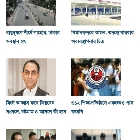
বায়ুদূষণে শীর্ষে লাহোর, ঢাকার
বিমানবন্দরে আগুন, তদন্তে বারবার
অবস্থান ২৭
অব্যবস্থাপনার চিত্র
মির্জা আব্বাস কবে ফিরবেন
৩১২ শিক্ষাপ্রতিষ্ঠানে একজনও পাস
সংসদে, চট্টগ্রাম-৪ আসনে কী হবে
করেনি