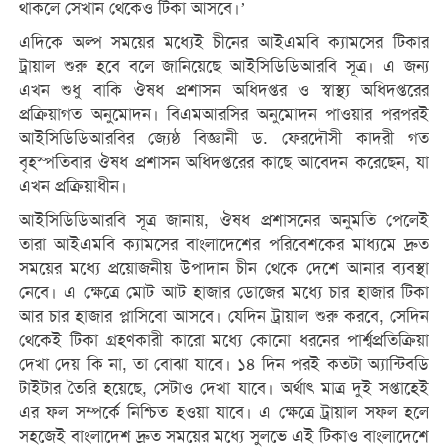
থাকলে সেখান থেকেও টিকা আসবে।’
এদিকে অল্প সময়ের মধ্যেই চীনের আইএমবি ক্যামসের টিকার
ট্রায়াল শুরু হবে বলে জানিয়েছে আইসিডিডিআরবি সূত্র। এ জন্য
এখন শুধু বাকি ঔষধ প্রশাসন অধিদপ্তর ও স্বাস্থ্য অধিদপ্তরের
প্রক্রিয়াগত অনুমোদন। বিএমআরসির অনুমোদন পাওয়ার পরপরই
আইসিডিডিআরবির জ্যেষ্ঠ বিজ্ঞানী ড. ফেরদৌসী কাদরী গত
বৃহস্পতিবার ঔষধ প্রশাসন অধিদপ্তরের কাছে আবেদন করেছেন, যা
এখন প্রক্রিয়াধীন।
আইসিডিডিআরবি সূত্র জানায়, ঔষধ প্রশাসনের অনুমতি পেলেই
তারা আইএমবি ক্যামসের বাংলাদেশের পরিবেশকের মাধ্যমে দ্রুত
সময়ের মধ্যে প্রয়োজনীয় উপাদান চীন থেকে দেশে আনার ব্যবস্থা
নেবে। এ ক্ষেত্রে মোট আট হাজার ডোজের মধ্যে চার হাজার টিকা
আর চার হাজার প্লাসিবো আসবে। যেদিন ট্রায়াল শুরু করবে, সেদিন
থেকেই টিকা গ্রহণকারী কারো মধ্যে কোনো ধরনের পার্শ্বপ্রতিক্রিয়া
দেখা দেয় কি না, তা বোঝা যাবে। ১৪ দিন পরই কতটা অ্যান্টিবডি
টাইটার তৈরি হয়েছে, সেটাও দেখা যাবে। অর্থাৎ মাত্র দুই সপ্তাহেই
এর ফল সম্পর্কে নিশ্চিত হওয়া যাবে। এ ক্ষেত্রে ট্রায়াল সফল হলে
সহজেই বাংলাদেশ দ্রুত সময়ের মধ্যে সুলভে এই টিকাও বাংলাদেশে