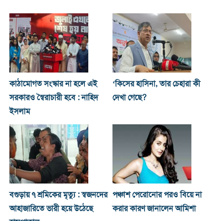
কাঠামোগত সংস্কার না হলে এই
‘কিসের হাসিনা, তার চেহারা কী
সরকারও স্বৈরাচারী হবে : নাহিদ
দেখা গেছে?
ইসলাম
বগুড়ায় ৭ শ্রমিকের মৃত্যু : স্বজনদের
পঞ্চাশ পেরোনোর পরও বিয়ে না
আহাজারিতে ভারী হয়ে উঠেছে
করার কারণ জানালেন আমিশা