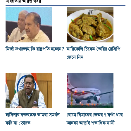
এ জাতীয় আরও খবর
মির্জা ফখরুলই কি রাষ্ট্রপতি হচ্ছেন?
নারিকেলি চিকেন তৈরির রেসিপি
জেনে নিন
হাসিনার বক্তব্যকে আমরা সমর্থন
রোমে বিমানের ভেতর ৭ ঘণ্টা ধরে
করি না : ভারত
আটকা আড়াই শতাধিক যাত্রী