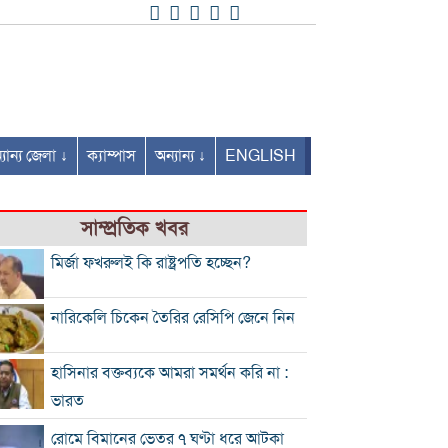
যান্য জেলা ↓
ক্যাম্পাস
অন্যান্য ↓
ENGLISH
সাম্প্রতিক খবর
মির্জা ফখরুলই কি রাষ্ট্রপতি হচ্ছেন?
নারিকেলি চিকেন তৈরির রেসিপি জেনে নিন
হাসিনার বক্তব্যকে আমরা সমর্থন করি না :
ভারত
রোমে বিমানের ভেতর ৭ ঘণ্টা ধরে আটকা