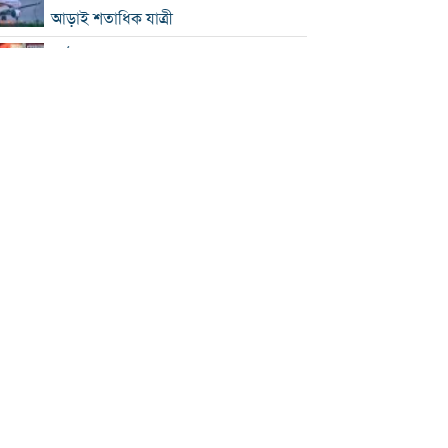
আড়াই শতাধিক যাত্রী
কাঠামোগত সংস্কার না হলে এই সরকারও
স্বৈরাচারী হবে : নাহিদ ইসলাম
‘কিসের হাসিনা, তার চেহারা কী দেখা গেছে?
বগুড়ায় ৭ শ্রমিকের মৃত্যু : স্বজনদের
আহাজারিতে ভারী হয়ে উঠেছে হাসপাতাল
পঞ্চাশ পেরোনোর পরও বিয়ে না করার কারণ
জানালেন আমিশা
থাইল্যান্ডে স্কুলে এলোপাতাড়ি গুলি, নিহত ৭
যুক্তরাষ্ট্রে রপ্তানিতে ধস
পিএসসিতে ৪ সদস্য নিয়োগ