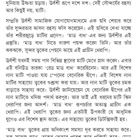
দুনিয়ায় উষ্ণতা ছড়ায়। ঊর্বশী রূপে দশে দশ। সেই সৌন্দর্যের রহস্য
আর কিছুই নয়, মাটি।
সম্প্রতি ঊর্বশী সামাজিক যোগাযোগমাধ্যমে এক ছবি শেয়ার করে
তাঁর সুন্দরতার আসল রহস্য ফাঁস করেছেন। এই ছবিতে দেখা যাচ্ছে
তাঁর শরীরজুড়ে মাটির প্রলেপ। ‘মাড বাথ’-এর জন্য ঊর্বশীর এই
প্রস্তুতি। ‘মাড বাথ’ নিতে দারুণ পছন্দ করেন তিনি। আর তাঁর
ঝকঝকে, সুন্দর ত্বকের পেছনে আছে এই প্রাচীন থেরাপি।
ঊর্বশী যখনই সময় পান বিভিন্ন স্থানের মাটি মেখে স্নান করেন। এবার
এই বলিউড তারকা ‘রেড মাড বাথ’ করেছিলেন। আর এই বিশেষ
লাল মাটি পাওয়া যায় স্পেনের বেলেরিক দ্বীপে। এই বিশেষ লাল
মাটির সাহায্যে ত্বকের শুশ্রূষা করা যায়। আর লাল মাটি ত্বকের চমক
বাড়াতে সাহায্য করে। ঊর্বশী জানিয়েছেন যে বেলেরিক দ্বীপের এই
লাল মাটিতে খনিজ পদার্থ ভরপুর। আর তাই এই ধরনের মাটি স্কিন
থেরাপির জন্য আদর্শ। ‘মাড বাথ’ রূপচর্চার অত্যন্ত প্রাচীন এক
থেরাপি। এই থেরাপি ত্বকের জন্য এতটাই উপকারী যে আধুনিক
যুগেও এর বিশেষ স্থান আছে। এর সাহায্যে ত্বকের ডিটক্সিফাই হয়।
‘মাড বাথ’ ত্বকের প্রায় অধিকাংশ সমস্যা দূর করতে সাহায্য করে।