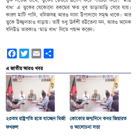
ত্বক সতেজ রাখে, ত্বকের ভেতরে প্রবেশ করে পরিচর্চা করে। ‘মাড
বাথ’ এ ত্বকের যেকোনো রকমের ক্ষত খুব তাড়াতাড়ি সেরে যায়।
কারণ মাটি পানি, খনিজসহ আরও নানা উপাদানে সমৃদ্ধ থাকে। আর
ত্বকে উজ্জ্বলতাও বাড়ায়। তাই শুধু ঊর্বশী রউতেলা নন, আরও অনেক
বলিউড তারকাও ‘মাড বাথ’ নিতে পছন্দ করেন।
Facebook
Twitter
Email
Share
এ জাতীয় আরও খবর
২৩তম রাষ্ট্রপতি হতে যাচ্ছেন মির্জা
কোকোর জন্মদিনে কবর জিয়ারত
ফখরুল
ও আলোচনা সভা