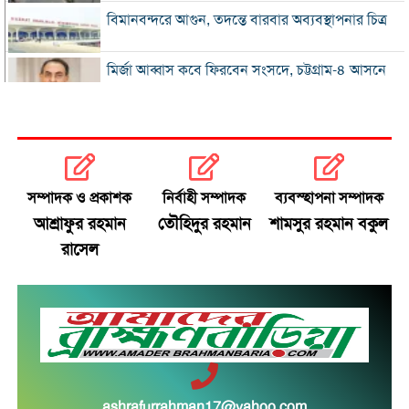
বিমানবন্দরে আগুন, তদন্তে বারবার অব্যবস্থাপনার চিত্র
মির্জা আব্বাস কবে ফিরবেন সংসদে, চট্টগ্রাম-৪ আসনে
কী হবে
৩১২ শিক্ষাপ্রতিষ্ঠানে একজনও পাস করেনি
হাসিনা ও হা‌দির হত্যাকারীদের প্রত্যার্পনের অনুরোধ
সম্পাদক ও প্রকাশক
নির্বাহী সম্পাদক
ব্যবস্হাপনা সম্পাদক
করেছে বাংলাদেশ : পররাষ্ট্রমন্ত্রী খ‌লিলুর রহমা‌ন
আশ্রাফুর রহমান
তৌহিদুর রহমান
শামসুর রহমান বকুল
প্রস্তুতি ম্যাচ দিয়ে বাংলাদেশকে বিচার করতে নারাজ হেড
রাসেল
৩১ বছরের অপেক্ষার অবসান ঘটিয়ে চ্যাম্পিয়ন ব্রাজিল
বাবাকে শেষ বিদায় জানালেন মেসি
সৌদিতে সোফা কারখানায় অগ্নিকাণ্ডে নিহত ১৬ জনই
ashrafurrahman17@yahoo.com