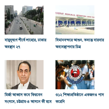
বায়ুদূষণে শীর্ষে লাহোর, ঢাকার
বিমানবন্দরে আগুন, তদন্তে বারবার
অবস্থান ২৭
অব্যবস্থাপনার চিত্র
মির্জা আব্বাস কবে ফিরবেন
৩১২ শিক্ষাপ্রতিষ্ঠানে একজনও পাস
সংসদে, চট্টগ্রাম-৪ আসনে কী হবে
করেনি