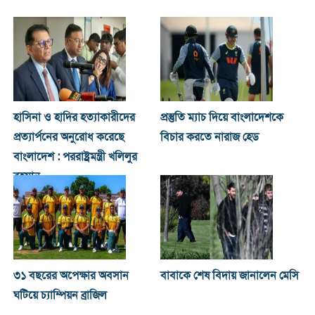
হাসিনা ও হা‌দির হত্যাকারীদের
প্রস্তুতি ম্যাচ দিয়ে বাংলাদেশকে
প্রত্যার্পনের অনুরোধ করেছে
বিচার করতে নারাজ হেড
বাংলাদেশ : পররাষ্ট্রমন্ত্রী খ‌লিলুর
রহমা‌ন
৩১ বছরের অপেক্ষার অবসান
বাবাকে শেষ বিদায় জানালেন মেসি
ঘটিয়ে চ্যাম্পিয়ন ব্রাজিল