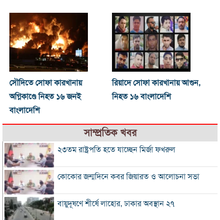
সৌদিতে সোফা কারখানায়
রিয়াদে সোফা কারখানায় আগুন,
অগ্নিকাণ্ডে নিহত ১৬ জনই
নিহত ১৬ বাংলাদেশি
বাংলাদেশি
সাম্প্রতিক খবর
২৩তম রাষ্ট্রপতি হতে যাচ্ছেন মির্জা ফখরুল
কোকোর জন্মদিনে কবর জিয়ারত ও আলোচনা সভা
বায়ুদূষণে শীর্ষে লাহোর, ঢাকার অবস্থান ২৭