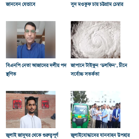
জানবেন যেভাবে
সুদ মওকুফ চায় চট্টগ্রাম চেম্বার
বিএনপি নেতা আজাদের দলীয় পদ
জাপানে টাইফুন ‘ডলফিন’, চীনে
স্থগিত
সর্বোচ্চ সতর্কতা
জুলাই জাদুঘর থেকে গুরুত্বপূর্ণ
জুলাইযোদ্ধাদের যানবাহন উপহার