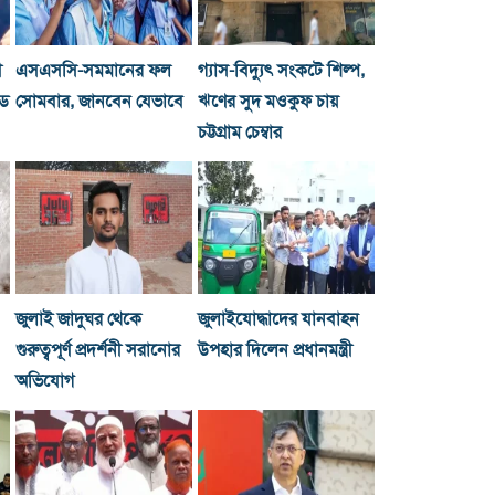
ী
এসএসসি-সমমানের ফল
গ্যাস-বিদ্যুৎ সংকটে শিল্প,
্ড
সোমবার, জানবেন যেভাবে
ঋণের সুদ মওকুফ চায়
চট্টগ্রাম চেম্বার
জুলাই জাদুঘর থেকে
জুলাইযোদ্ধাদের যানবাহন
গুরুত্বপূর্ণ প্রদর্শনী সরানোর
উপহার দিলেন প্রধানমন্ত্রী
অভিযোগ