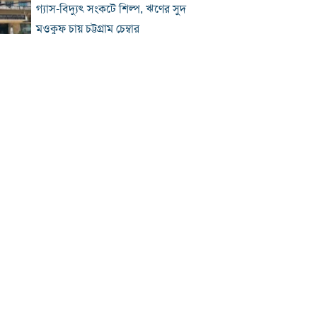
গ্যাস-বিদ্যুৎ সংকটে শিল্প, ঋণের সুদ
মওকুফ চায় চট্টগ্রাম চেম্বার
বিএনপি নেতা আজাদের দলীয় পদ স্থগিত
জাপানে টাইফুন ‘ডলফিন’, চীনে সর্বোচ্চ
সতর্কতা
জুলাই জাদুঘর থেকে গুরুত্বপূর্ণ প্রদর্শনী
সরানোর অভিযোগ
জুলাইযোদ্ধাদের যানবাহন উপহার দিলেন
প্রধানমন্ত্রী
‘আয়নাঘরে তারেক রহমানকেও নির্যাতন
করা হয়েছিল’
প্রতিটি বাড়িতে পাহারাদার দেওয়া সম্ভব নয়:
রাজউক চেয়ারম্যান