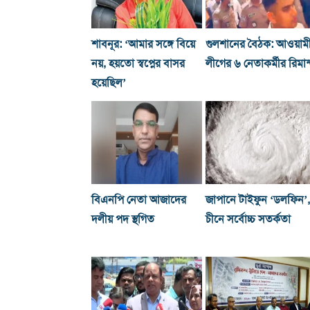
শাবনূর: ‘আমার সঙ্গে বিয়ে
গুলশানের বৈঠক: আওয়াম
নয়, হয়তো স্বপ্নের বাসর
লীগের ৬ নেতাকর্মীর রিমান
হয়েছিল’
বিএনপি নেতা আজাদের
জাপানে টাইফুন ‘ডলফিন’,
দলীয় পদ স্থগিত
চীনে সর্বোচ্চ সতর্কতা