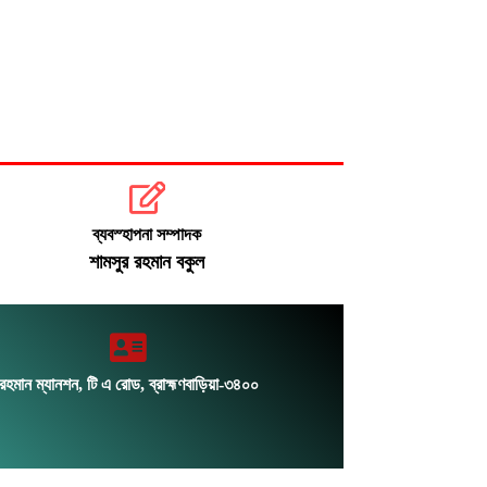
গেছে ১৫,৭১২ জনের
জেআইসিতে তারেক রহমানকে নির্যাতনের
তথ্য পেয়েছে তদন্ত: চিফ প্রসিকিউটর
রোববার চট্টগ্রাম সফরে প্রধানমন্ত্রী, দেখা
করবেন হেফাজত আমিরের সঙ্গে
ব্যবস্হাপনা সম্পাদক
শামসুর রহমান বকুল
রহমান ম্যানশন, টি এ রোড, ব্রাহ্মণবাড়িয়া-৩৪০০