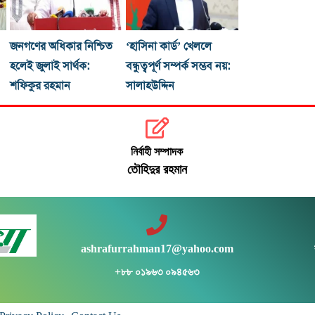
জনগণের অধিকার নিশ্চিত
‘হাসিনা কার্ড’ খেললে
হলেই জুলাই সার্থক:
বন্ধুত্বপূর্ণ সম্পর্ক সম্ভব নয়:
শফিকুর রহমান
সালাহউদ্দিন
নির্বাহী সম্পাদক
তৌহিদুর রহমান
ashrafurrahman17@yahoo.com
+৮৮ ০১৯৬৩ ০৯৪৫৬৩