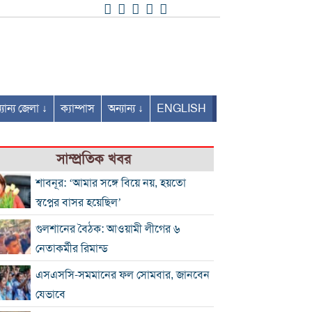
যান্য জেলা ↓
ক্যাম্পাস
অন্যান্য ↓
ENGLISH
সাম্প্রতিক খবর
শাবনূর: ‘আমার সঙ্গে বিয়ে নয়, হয়তো
স্বপ্নের বাসর হয়েছিল’
গুলশানের বৈঠক: আওয়ামী লীগের ৬
নেতাকর্মীর রিমান্ড
এসএসসি-সমমানের ফল সোমবার, জানবেন
যেভাবে