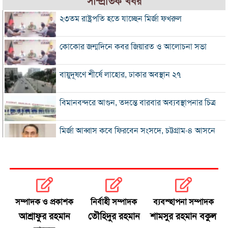
সাম্প্রতিক খবর
২৩তম রাষ্ট্রপতি হতে যাচ্ছেন মির্জা ফখরুল
কোকোর জন্মদিনে কবর জিয়ারত ও আলোচনা সভা
বায়ুদূষণে শীর্ষে লাহোর, ঢাকার অবস্থান ২৭
বিমানবন্দরে আগুন, তদন্তে বারবার অব্যবস্থাপনার চিত্র
মির্জা আব্বাস কবে ফিরবেন সংসদে, চট্টগ্রাম-৪ আসনে
কী হবে
৩১২ শিক্ষাপ্রতিষ্ঠানে একজনও পাস করেনি
হাসিনা ও হা‌দির হত্যাকারীদের প্রত্যার্পনের অনুরোধ
সম্পাদক ও প্রকাশক
নির্বাহী সম্পাদক
ব্যবস্হাপনা সম্পাদক
করেছে বাংলাদেশ : পররাষ্ট্রমন্ত্রী খ‌লিলুর রহমা‌ন
আশ্রাফুর রহমান
তৌহিদুর রহমান
শামসুর রহমান বকুল
প্রস্তুতি ম্যাচ দিয়ে বাংলাদেশকে বিচার করতে নারাজ হেড