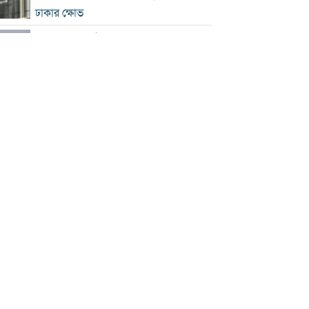
ঢাকার ক্ষোভ
হরমুজে নতুন নৌপথ নিয়ে ইরান-ওমান
সমঝোতার পথে
‘জুলাই স্মৃতি জাদুঘর’ খুলে দেওয়া হলো
দর্শনার্থীদের জন্য
ভুল স্বীকার করে ক্ষমা চাইল ফিফা
স্বর্ণের ভরি বাড়ল প্রায় ১০ হাজার টাকা
মোদির পোস্ট সীমিত করায় ভারতের কাছে
ক্ষমা চাইল মেটা
সচিবালয়মুখী ১১ দলীয় পদযাত্রায় পুলিশের
বাধা
বাংলাদেশকে নিয়ে রোমাঞ্চিত হ্যাজলউড