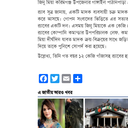
জিনু মিয়া করিমগঞ্জ উপজেলার গাঙ্গাইল পাঠানপাড়া গ
র‌্যাব সূত্র জানায়, একটি মাদক ব্যবসায়ী চক্র ম
করে আসছে। গোপন সংবাদের ভিত্তিতে এর সত্যতা 
র‌্যাবের একটি দল। এসময় জিনু মিয়াকে এক কেজি
র‌্যাবের কোম্পানি কমান্ডার উপপরিচালক লেফ. কম
মিয়া দীর্ঘদিন যাবত মাদক ক্রয়-বিক্রয়ের সাথে জড়ি
দিয়ে তাকে পুলিশে সোপর্দ করা হয়েছে।
উল্লেখ্য, তিনি গত বছর ১২ কেজি গাঁজাসহ র‌্যাবের
Facebook
Twitter
Email
Share
এ জাতীয় আরও খবর