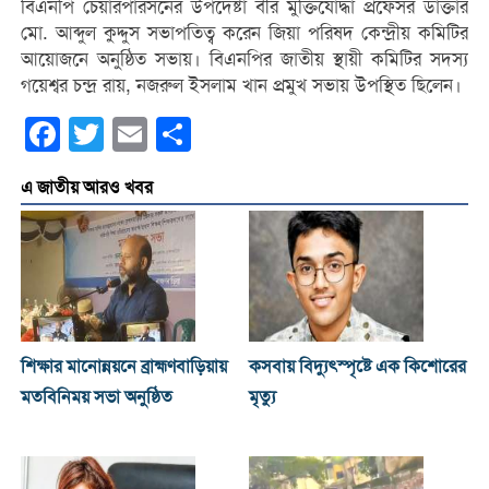
বিএনপি চেয়ারপারসনের উপদেষ্টা বীর মুক্তিযোদ্ধা প্রফেসর ডাক্তার
মো. আব্দুল কুদ্দুস সভাপতিত্ব করেন জিয়া পরিষদ কেন্দ্রীয় কমিটির
আয়োজনে অনুষ্ঠিত সভায়। বিএনপির জাতীয় স্থায়ী কমিটির সদস্য
গয়েশ্বর চন্দ্র রায়, নজরুল ইসলাম খান প্রমুখ সভায় উপস্থিত ছিলেন।
Facebook
Twitter
Email
Share
এ জাতীয় আরও খবর
শিক্ষার মানোন্নয়নে ব্রাহ্মণবাড়িয়ায়
কসবায় বিদ্যুৎস্পৃষ্টে এক কিশোরের
মতবিনিময় সভা অনুষ্ঠিত
মৃত্যু