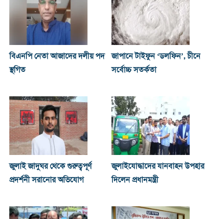
বিএনপি নেতা আজাদের দলীয় পদ
জাপানে টাইফুন ‘ডলফিন’, চীনে
স্থগিত
সর্বোচ্চ সতর্কতা
জুলাই জাদুঘর থেকে গুরুত্বপূর্ণ
জুলাইযোদ্ধাদের যানবাহন উপহার
প্রদর্শনী সরানোর অভিযোগ
দিলেন প্রধানমন্ত্রী