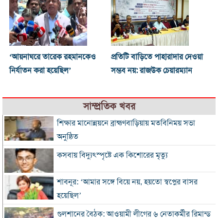
‘আয়নাঘরে তারেক রহমানকেও
প্রতিটি বাড়িতে পাহারাদার দেওয়া
নির্যাতন করা হয়েছিল’
সম্ভব নয়: রাজউক চেয়ারম্যান
সাম্প্রতিক খবর
শিক্ষার মানোন্নয়নে ব্রাহ্মণবাড়িয়ায় মতবিনিময় সভা
অনুষ্ঠিত
কসবায় বিদ্যুৎস্পৃষ্টে এক কিশোরের মৃত্যু
শাবনূর: ‘আমার সঙ্গে বিয়ে নয়, হয়তো স্বপ্নের বাসর
হয়েছিল’
গুলশানের বৈঠক: আওয়ামী লীগের ৬ নেতাকর্মীর রিমান্ড