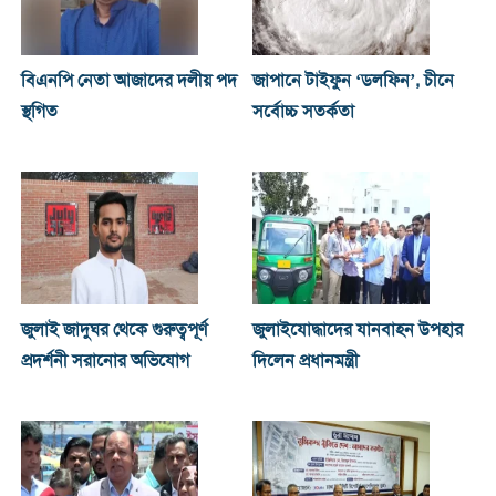
বিএনপি নেতা আজাদের দলীয় পদ
জাপানে টাইফুন ‘ডলফিন’, চীনে
স্থগিত
সর্বোচ্চ সতর্কতা
জুলাই জাদুঘর থেকে গুরুত্বপূর্ণ
জুলাইযোদ্ধাদের যানবাহন উপহার
প্রদর্শনী সরানোর অভিযোগ
দিলেন প্রধানমন্ত্রী