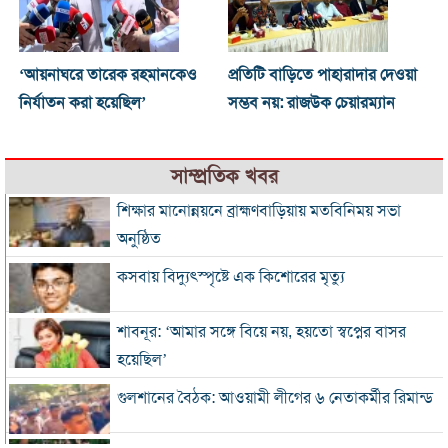
‘আয়নাঘরে তারেক রহমানকেও
প্রতিটি বাড়িতে পাহারাদার দেওয়া
নির্যাতন করা হয়েছিল’
সম্ভব নয়: রাজউক চেয়ারম্যান
সাম্প্রতিক খবর
শিক্ষার মানোন্নয়নে ব্রাহ্মণবাড়িয়ায় মতবিনিময় সভা
অনুষ্ঠিত
কসবায় বিদ্যুৎস্পৃষ্টে এক কিশোরের মৃত্যু
শাবনূর: ‘আমার সঙ্গে বিয়ে নয়, হয়তো স্বপ্নের বাসর
হয়েছিল’
গুলশানের বৈঠক: আওয়ামী লীগের ৬ নেতাকর্মীর রিমান্ড