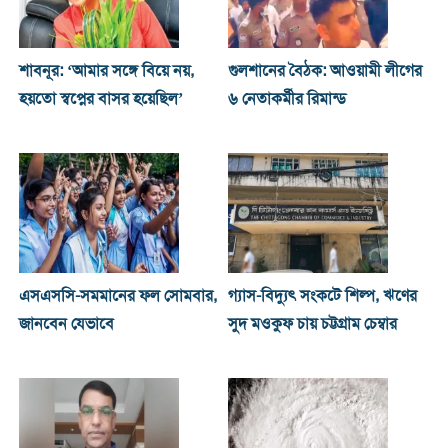
শাবনূর: ‘আমার সঙ্গে বিয়ে নয়,
গুলশানের বৈঠক: আওয়ামী লীগের
হয়তো স্বপ্নের বাসর হয়েছিল’
৬ নেতাকর্মীর রিমান্ড
এসএসসি-সমমানের ফল সোমবার,
গ্যাস-বিদ্যুৎ সংকটে শিল্প, ঋণের
জানবেন যেভাবে
সুদ মওকুফ চায় চট্টগ্রাম চেম্বার