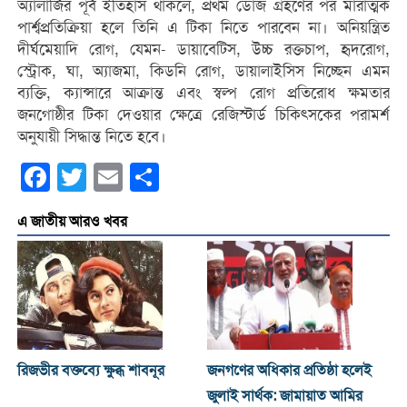
অ্যালার্জির পূর্ব ইতিহাস থাকলে, প্রথম ডোজ গ্রহণের পর মারাত্মক
পার্শ্বপ্রতিক্রিয়া হলে তিনি এ টিকা নিতে পারবেন না। অনিয়ন্ত্রিত
দীর্ঘমেয়াদি রোগ, যেমন- ডায়াবেটিস, উচ্চ রক্তচাপ, হৃদরোগ,
স্ট্রোক, ঘা, অ্যাজমা, কিডনি রোগ, ডায়ালাইসিস নিচ্ছেন এমন
ব্যক্তি, ক্যান্সারে আক্রান্ত এবং স্বল্প রোগ প্রতিরোধ ক্ষমতার
জনগোষ্ঠীর টিকা দেওয়ার ক্ষেত্রে রেজিস্টার্ড চিকিৎসকের পরামর্শ
অনুযায়ী সিদ্ধান্ত নিতে হবে।
Facebook
Twitter
Email
Share
এ জাতীয় আরও খবর
রিজভীর বক্তব্যে ক্ষুব্ধ শাবনূর
জনগণের অধিকার প্রতিষ্ঠা হলেই
জুলাই সার্থক: জামায়াত আমির