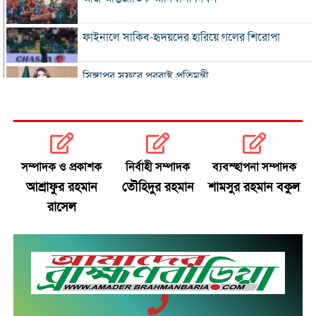
ফাইনালে সাকিব-হৃদয়দের হারিয়ে গলের শিরোপা
সিঙ্গাপুর সফরে পররাষ্ট্র প্রতিমন্ত্রী
ইনফান্তিনোকে সরাতে ষড়যন্ত্রের অভিযোগ ফিফার
এসএসসি ও সমমানের ফল সোমবার
সম্পাদক ও প্রকাশক
নির্বাহী সম্পাদক
ব্যবস্হাপনা সম্পাদক
আশ্রাফুর রহমান
তৌহিদুর রহমান
শামসুর রহমান বকুল
সৌদি-পাকিস্তান-তুরস্কের প্রতিরক্ষা চুক্তি
রাসেল
রাষ্ট্রপতি নির্বাচনে বিএনপির দুই মনোনয়নপত্র সংগ্রহ
বাবাকে শেষ বিদায় জানাতে রোসারিওতে মেসি
ইরানকে ‘না যুদ্ধ, না শান্তি’ অবস্থা থেকে বের হওয়ার