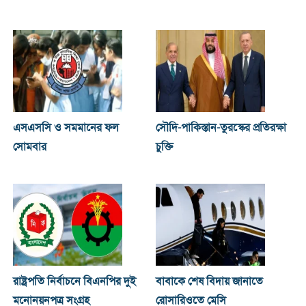
এসএসসি ও সমমানের ফল
সৌদি-পাকিস্তান-তুরস্কের প্রতিরক্ষা
সোমবার
চুক্তি
রাষ্ট্রপতি নির্বাচনে বিএনপির দুই
বাবাকে শেষ বিদায় জানাতে
মনোনয়নপত্র সংগ্রহ
রোসারিওতে মেসি