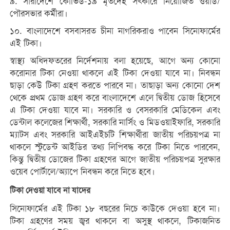
৯. সারাদেশে কোভিড-১৯ মৃতদেহ সৎকারে নিয়োজিত ওয়ার্ড/
পৌরসভার কর্মীরা।
১০. বাংলাদেশে বসবাসরত চীনা নাগরিকরাও পাবেন সিনোফার্মের
এই টিকা।
স্বাস্থ্য অধিদফতরের নির্দেশনায় বলা হয়েছে, আগে অন্য কোনো
করোনার টিকা নেওয়া থাকলে এই টিকা দেওয়া যাবে না। নিবন্ধন
ছাড়া কেউ টিকা গ্রহণ করতে পারবে না। তাছাড়া অন্য কোনো দেশ
থেকে প্রথম ডোজ গ্রহণ করে বাংলাদেশে এলে দ্বিতীয় ডোজ হিসেবে
এ টিকা দেওয়া যাবে না। সরকারি ও বেসরকারি মেডিকেল এবং
ডেন্টাল কলেজের শিক্ষার্থী, সরকারি নার্সিং ও মিডওয়াইফারি, সরকারি
ম্যাটস এবং সরকারি আইএইচটি শিক্ষার্থীরা জাতীয় পরিচয়পত্র না
থাকলে স্টুডেন্ট আইডির তথ্য লিপিবদ্ধ করে টিকা নিতে পারবেন,
কিন্তু দ্বিতীয় ডোজের টিকা গ্রহণের আগে জাতীয় পরিচয়পত্র সুরক্ষার
ওয়েব পোর্টালে/অ্যাপে নিবন্ধন করে নিতে হবে।
টিকা দেওয়া যাবে না যাদের
সিনোফার্মের এই টিকা ১৮ বছরের নিচে কাউকে দেওয়া হবে না।
টিকা গ্রহণের সময় জ্বর থাকলে বা অসুস্থ থাকলে, টিকাজনিত