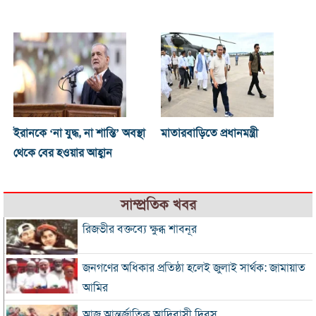
ইরানকে ‘না যুদ্ধ, না শান্তি’ অবস্থা
মাতারবাড়িতে প্রধানমন্ত্রী
থেকে বের হওয়ার আহ্বান
সাম্প্রতিক খবর
রিজভীর বক্তব্যে ক্ষুব্ধ শাবনূর
জনগণের অধিকার প্রতিষ্ঠা হলেই জুলাই সার্থক: জামায়াত
আমির
আজ আন্তর্জাতিক আদিবাসী দিবস