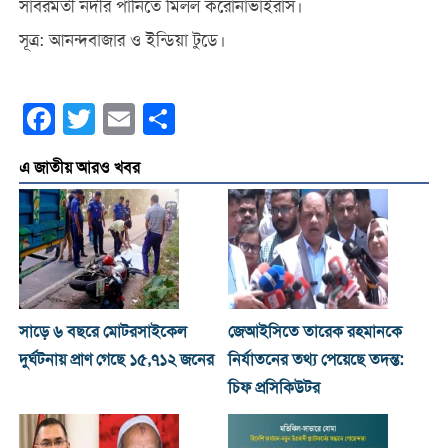
সাবরমতী নদীর পানিতে মিলল করোনাভাইরাস।
সূত্র: আনন্দবাজার ও ইন্ডিয়া টুডে।
Facebook
Twitter
Email
Share
এ জাতীয় আরও খবর
সাড়ে ৬ বছরে মোটরসাইকেল
জেআইসিতে তারেক রহমানকে
দুর্ঘটনায় প্রাণ গেছে ১৫,৭১২ জনের
নির্যাতনের তথ্য পেয়েছে তদন্ত:
চিফ প্রসিকিউটর