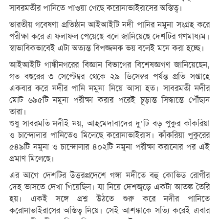
সাবরমতীর পানিতে পাওয়া গেছে করোনাভাইরাসের অস্তিত্ব।
ভারতীয় গবেষণা প্রতিষ্ঠান আইআইটি নদী পানির নমুনা সংগ্রহ করে
পরীক্ষা করে এ ফলাফল পেয়েছে বলে জানিয়েছে দেশটির গণমাধ্যম।
স্বাভাবিকভাবেই এটা অত্যন্ত বিপজ্জনক ভয় বলেই মনে করা হচ্ছে।
আইআইটি গান্ধীনগরের বিজ্ঞান বিভাগের বিশেষজ্ঞগণ জানিয়েছেন,
গত বছরের ৩ সেপ্টেম্বর থেকে ২৯ ডিসেম্বর পর্যন্ত প্রতি সপ্তাহে
একবার করে নদীর পানি নমুনা নিয়ে আসা হত। সাবরমতী নদীর
মোট ৬৯৫টি নমুনা পরীক্ষা করার পরেই চূড়ান্ত সিদ্ধান্তে পৌঁছান
তারা।
শুধু সাবরমতি নদীই নয়, আহমেদাবাদের দু’টি বড় পুকুর কাঁকরিয়া
ও চান্দোলার পানিতেও মিলেছে করোনাভাইরাস। কাঁকরিয়া পুকুরের
৫৪৯টি নমুনা ও চান্দোলার ৪০২টি নমুনা পরীক্ষা করানোর পর এই
প্রমাণ মিলেছে।
এর আগে দেশটির উত্তরপ্রদেশে গঙ্গা নদীতে বহু কোভিড রোগীর
দেহ ভাসতে দেখা গিয়েছিল। যা নিয়ে দেশজুড়ে একটা আতঙ্ক তৈরি
হয়। একই সঙ্গে প্রশ্ন উঠতে শুরু করে নদীর পানিতে
করোনাভাইরাসের অস্তিত্ব নিয়ে। সেই আশঙ্কাকে সত্যি করেই এবার