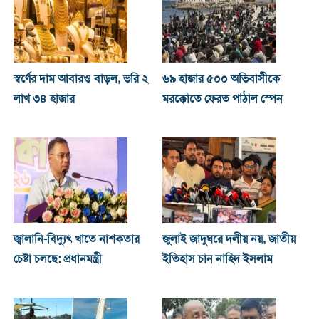
স্বর্ণের দাম আবারও বাড়ল, ভরি ২
৬৯ হাজার ৫০০ অভিবাসীকে
লাখ ৩৪ হাজার
মরক্কোতে ফেরত পাঠাল স্পেন
জ্বালানি-বিদ্যুৎ খাতে নাশকতার
জুলাই জাদুঘরে দলীয় নয়, জাতীয়
চেষ্টা চলছে: প্রধানমন্ত্রী
ইতিহাস চান নাহিদ ইসলাম