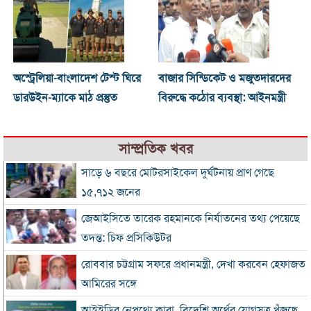
অস্ট্রেলিয়া-বাংলাদেশ টেস্ট ঘিরে
বাজার সিন্ডিকেট ও মজুতদারদের
ডারউইন-ম্যাকে মাঠ প্রস্তুত
বিরুদ্ধে কঠোর ব্যবস্থা: আইনমন্ত্রী
সাম্প্রতিক খবর
সাড়ে ৬ বছরে মোটরসাইকেল দুর্ঘটনায় প্রাণ গেছে
১৫,৭১২ জনের
জেআইসিতে তারেক রহমানকে নির্যাতনের তথ্য পেয়েছে
তদন্ত: চিফ প্রসিকিউটর
রোববার চট্টগ্রাম সফরে প্রধানমন্ত্রী, দেখা করবেন হেফাজত
আমিরের সঙ্গে
আইইডির নেপথ্যে কারা, বিদেশি অর্থের যোগসূত্র খুঁজছে