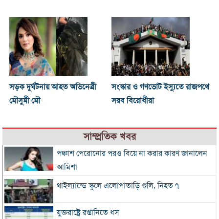
সড়ক দুর্ঘটনায় আহত অভিনেত্রী
সংস্কার ও গণভোট ইস্যুতে রাজপথে
মৌসুমী মৌ
সরব বিরোধীরা
সাম্প্রতিক খবর
পঞ্চাশ পেরোনোর পরও বিয়ে না করার কারণ জানালেন
আমিশা
থাইল্যান্ডে স্কুলে এলোপাতাড়ি গুলি, নিহত ৭
যুক্তরাষ্ট্রে রপ্তানিতে ধস