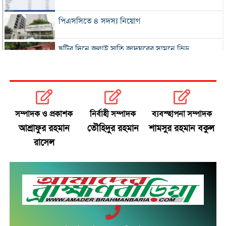
পিএসসিতে ৪ সদস্য নিয়োগ
ছুটির দিনে জুলাই স্মৃতি জাদুঘরের সামনে ভিড়
২০০ টাকার নিচে নেই মাছ ও মুরগি, ডিমের ডজন ১৫০
নতুন বিদেশি কোচের খোঁজে বিসিবি
সম্পাদক ও প্রকাশক
নির্বাহী সম্পাদক
ব্যবস্হাপনা সম্পাদক
আশ্রাফুর রহমান
তৌহিদুর রহমান
শামসুর রহমান বকুল
শীর্ষ মাদক কারবারিদের তালিকা প্রস্তুত করা হচ্ছে:
রাসেল
স্বরাষ্ট্রমন্ত্রী
বগুড়ায় বাসচাপায় নিহত ৬
সিলেটে দুই বাসের মুখোমুখি সংঘর্ষে নিহত ৯
সড়ক দুর্ঘটনায় আহত অভিনেত্রী মৌসুমী মৌ