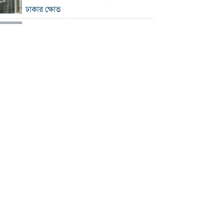
ঢাকার ক্ষোভ
হরমুজে নতুন নৌপথ নিয়ে ইরান-ওমান
সমঝোতার পথে
‘জুলাই স্মৃতি জাদুঘর’ খুলে দেওয়া হলো
দর্শনার্থীদের জন্য
ভুল স্বীকার করে ক্ষমা চাইল ফিফা
স্বর্ণের ভরি বাড়ল প্রায় ১০ হাজার টাকা
মোদির পোস্ট সীমিত করায় ভারতের কাছে
ক্ষমা চাইল মেটা
সচিবালয়মুখী ১১ দলীয় পদযাত্রায় পুলিশের
বাধা
বাংলাদেশকে নিয়ে রোমাঞ্চিত হ্যাজলউড