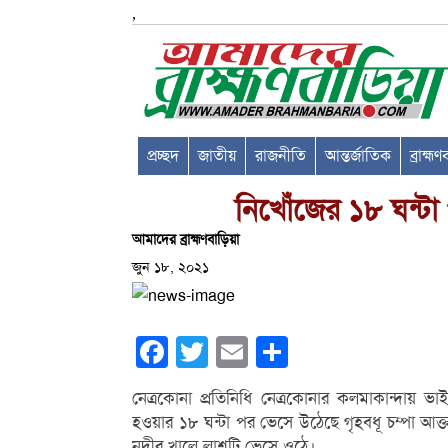
,
প্রচ্ছদ
জাতীয়
রাজনীতি
আন্তর্জাতিক
ব্রাহ্ম
নিখোঁজের ১৮ ঘন্টা
আমাদের ব্রাহ্মণবাড়িয়া
জুন ১৮, ২০২১
Facebook
Twitter
Email
Share
নেত্রকোনা প্রতিনিধি নেত্রকোনার কলমাকান্দায়
হওয়ার ১৮ ঘন্টা পর ভেসে উঠেছে গৃহবধূ চম্পা আক
নদীর খালে লাশটি ভেসে ওঠে।