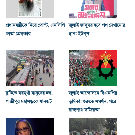
প্রধানমন্ত্রীকে নিয়ে পোস্ট, এনসিপি
জুলাই জাদুঘর হবে পথ দেখানোর
নেতা গ্রেফতার
স্থান: ইউনূস
ছুটিতে ঘরমুখী মানুষের ঢল,
জুলাই আন্দোলনে বিএনপির
গাজীপুর মহাসড়কে যানজট
ভূমিকা: শুরুতে সমর্থন, পরে
রাজপথে সক্রিয়তা