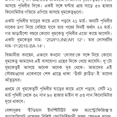
আসছে পৃথিবীর দিকে। একই সঙ্গে ঘণ্টায় প্রায় সাড়ে ৫০ হাজার
কিলোমিটার গতিতে এগিয়ে আসছে ধূমকেতুগুলো।
একটা পৃথিবীর ঘাড়ের কাছে এসে পড়বে ২১ মার্চ। অন্যটি পৃথিবীর
নাকের ডগা দিয়ে বেরিয়ে যাবে তার পরের দিনই অর্থাৎ ২২ মার্চ।
গত আড়াইশো বছরে কোনো ধূমকেতু পৃথিবীর এতো কাছে আসেনি।
একটা ধূমকেতুর নাম- ‘252P/LINEAR 12’। তার দোসরটির
নাম-‘P/2016-BA-14’।
বিজ্ঞানীরা বলছেন, এভাবে কখনো ‘দোসর’কে সঙ্গে নিয়ে কোনো
ধূমকেতু আমাদের এই বাসযোগ্য গ্রহের দিকে ধেয়ে আসেনি। দু’টো
ধূমকেতুই আসছে অনেক অনেক দূর থেকে। আমাদের এই
সৌরমণ্ডলের একেবারে শেষ প্রান্তে থাকা ‘উরট ক্লাউড’-ই তাদের
আঁতুড়ঘর।
প্রথমে যে ধূমকেতুটি পৃথিবীর ঘাড়ের কাছে এসে পড়বে, সেটি ২১
মার্চ পৃথিবী থেকে ৩২ লাখ ৯০ হাজার মাইল বা ৫৩ লাখ কিলোমিটার
দূরে থাকবে।
বেঙ্গালুরুর ‘ইন্ডিয়ান ইনস্টিটিউট অফ অ্যাস্ট্রোফিজিক্স’র
অ্যাসোসিয়েট প্রফেসর বিশিষ্ট জ্যোতির্বিজ্ঞানী সুজন সেনগুপ্ত বলেন,