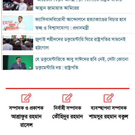
আহ্বান জামায়াত আমিরের
ফ্যাসিবাদবিরোধী আন্দোলনে হত্যাকাণ্ডের বিচার হবে
স্বচ্ছ ও বিশ্বাসযোগ্য : প্রধানমন্ত্রী
জুলাই শহীদদের ডকুমেন্টারি ঘিরে রাষ্ট্রপতির সামনেই
হট্টগোল
যে ডকুমেন্টারিতে আবু সাঈদের ছবি নেই, সেটা কোনো
ডকুমেন্টারি নয় : রাষ্ট্রপতি
প্রধানমন্ত্রীকে নিয়ে পোস্ট, এনসিপি নেতা গ্রেফতার
জুলাই জাদুঘর হবে পথ দেখানোর স্থান: ইউনূস
সম্পাদক ও প্রকাশক
নির্বাহী সম্পাদক
ব্যবস্হাপনা সম্পাদক
ছুটিতে ঘরমুখী মানুষের ঢল, গাজীপুর মহাসড়কে যানজট
আশ্রাফুর রহমান
তৌহিদুর রহমান
শামসুর রহমান বকুল
রাসেল
জুলাই আন্দোলনে বিএনপির ভূমিকা: শুরুতে সমর্থন, পরে