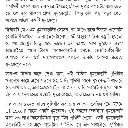
‘’পৃথিবী থেকে তার একমাত্র উপগ্রহ চাঁদের দূরত্ব যতোটা, তার চেয়ে
১৪ গুণ দূরে থাকবে প্রথম ধূমকেতুটি। কিন্তু তার পিছু পিছুই ধেয়ে
আসছে আরো একটি ধূমকেতু।’
দ্বিতীয়টি যে প্রথম ধূমকেতুটির দোসর, তা আগে বুঝে উঠতে পারেননি
জ্যোতির্বিজ্ঞানীরা। তারা ভেবেছিলেন, ওই মহাজাগতিক বস্তুটি হয়তো
কোনো গ্রহাণু। কিন্তু পরে তাদের ভুল ভাঙে। মাস দু’য়েক আগে
হাওয়াইয়ে প্যান-স্টারস অবজারভেটরি থেকে জ্যোতির্বিজ্ঞানীরা
দেখতে পান, ওই মহাজাগতিক বস্তুটির একটি লেজও রয়েছে
ধূমকেতুর মতো।
তারপর হিসাব কষে দেখা যায়, ওই দ্বিতীয় ধূমকেতুটি পৃথিবীর
সবচেয়ে কাছে এসে পড়বে ২২ মার্চ। পৃথিবী থেকে ধূমকেতুটি থাকবে
২১ লাখ ৯৯ হাজার ৯৩৩ মাইল বা ৩৫ লাখ কিলোমিটার দূরে। মানে
চাঁদ আমাদের চেয়ে যতোটা দূরে রয়েছে, তার চেয়েও নয় গুণ বেশি।
এর আগে ১৭৭০ সালে পৃথিবীর সবচেয়ে কাছে এসেছিল ‘D/1770-
L1-Lexell’ নামে একটি ধূমকেতু। ওই বছরের জুলাইয়ে ধূমকেতুটি
মাত্র ২৩ লাখ কিলোমিটার দূরে ছিল পৃথিবী থেকে। সেই ধূমকেতুটি
এতোটাই কাছে এসে পড়েছিল পৃথিবীর, যে তার মাথাটাকে পূর্ণিমার