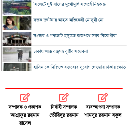
সিলেটে দুই বাসের মুখোমুখি সংঘর্ষে নিহত ৯
সড়ক দুর্ঘটনায় আহত অভিনেত্রী মৌসুমী মৌ
সংস্কার ও গণভোট ইস্যুতে রাজপথে সরব বিরোধীরা
ঢাকায় আজ বজ্রসহ বৃষ্টির সম্ভাবনা
হাসিনাকে দিল্লিতে বক্তব্যের সুযোগ দেওয়ায় ঢাকার ক্ষোভ
হরমুজে নতুন নৌপথ নিয়ে ইরান-ওমান সমঝোতার পথে
‘জুলাই স্মৃতি জাদুঘর’ খুলে দেওয়া হলো দর্শনার্থীদের জন্য
সম্পাদক ও প্রকাশক
নির্বাহী সম্পাদক
ব্যবস্হাপনা সম্পাদক
ভুল স্বীকার করে ক্ষমা চাইল ফিফা
আশ্রাফুর রহমান
তৌহিদুর রহমান
শামসুর রহমান বকুল
রাসেল