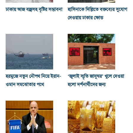
ঢাকায় আজ বজ্রসহ বৃষ্টির সম্ভাবনা
হাসিনাকে দিল্লিতে বক্তব্যের সুযোগ
দেওয়ায় ঢাকার ক্ষোভ
হরমুজে নতুন নৌপথ নিয়ে ইরান-
‘জুলাই স্মৃতি জাদুঘর’ খুলে দেওয়া
ওমান সমঝোতার পথে
হলো দর্শনার্থীদের জন্য