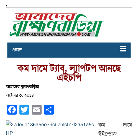
,
প্রচ্ছদ
কম দামে ট্যাব, ল্যাপটপ আনছে
এইচপি
আমাদের ব্রাহ্মণবাড়িয়া
অক্টোবর ৩, ২০১৪
Facebook
Twitter
Email
Share
কম দামে
উইন্ডোজ