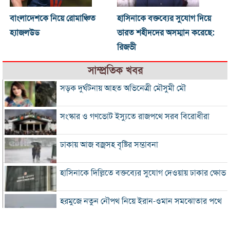
বাংলাদেশকে নিয়ে রোমাঞ্চিত
হাসিনাকে বক্তব্যের সুযোগ দিয়ে
হ্যাজলউড
ভারত শহীদদের অসম্মান করেছে:
রিজভী
সাম্প্রতিক খবর
সড়ক দুর্ঘটনায় আহত অভিনেত্রী মৌসুমী মৌ
সংস্কার ও গণভোট ইস্যুতে রাজপথে সরব বিরোধীরা
ঢাকায় আজ বজ্রসহ বৃষ্টির সম্ভাবনা
হাসিনাকে দিল্লিতে বক্তব্যের সুযোগ দেওয়ায় ঢাকার ক্ষোভ
হরমুজে নতুন নৌপথ নিয়ে ইরান-ওমান সমঝোতার পথে
‘জুলাই স্মৃতি জাদুঘর’ খুলে দেওয়া হলো দর্শনার্থীদের জন্য