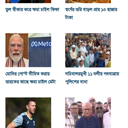
ভুল স্বীকার করে ক্ষমা চাইল ফিফা
স্বর্ণের ভরি বাড়ল প্রায় ১০ হাজার
টাকা
মোদির পোস্ট সীমিত করায়
সচিবালয়মুখী ১১ দলীয় পদযাত্রায়
ভারতের কাছে ক্ষমা চাইল মেটা
পুলিশের বাধা