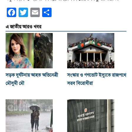
Facebook
Twitter
Email
Share
এ জাতীয় আরও খবর
সড়ক দুর্ঘটনায় আহত অভিনেত্রী
সংস্কার ও গণভোট ইস্যুতে রাজপথে
মৌসুমী মৌ
সরব বিরোধীরা