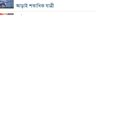
আড়াই শতাধিক যাত্রী
কাঠামোগত সংস্কার না হলে এই সরকারও
স্বৈরাচারী হবে : নাহিদ ইসলাম
‘কিসের হাসিনা, তার চেহারা কী দেখা গেছে?
বগুড়ায় ৭ শ্রমিকের মৃত্যু : স্বজনদের
আহাজারিতে ভারী হয়ে উঠেছে হাসপাতাল
পঞ্চাশ পেরোনোর পরও বিয়ে না করার কারণ
জানালেন আমিশা
থাইল্যান্ডে স্কুলে এলোপাতাড়ি গুলি, নিহত ৭
যুক্তরাষ্ট্রে রপ্তানিতে ধস
পিএসসিতে ৪ সদস্য নিয়োগ