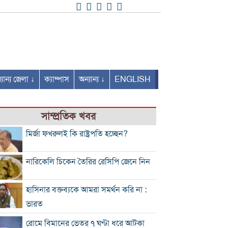
যান্য জেলা ↓
ক্যাম্পাস
অন্যান্য ↓
ENGLISH
সাম্প্রতিক খবর
মির্জা ফখরুলই কি রাষ্ট্রপতি হচ্ছেন?
নারিকেলি চিকেন তৈরির রেসিপি জেনে নিন
হাসিনার বক্তব্যকে আমরা সমর্থন করি না :
ভারত
রোমে বিমানের ভেতর ৭ ঘণ্টা ধরে আটকা