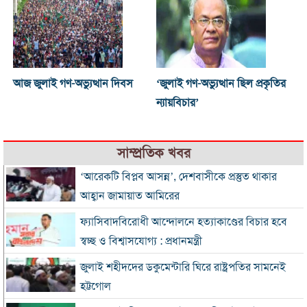
আজ জুলাই গণ-অভ্যুত্থান দিবস
‘জুলাই গণ-অভ্যুত্থান ছিল প্রকৃতির
ন্যায়বিচার’
সাম্প্রতিক খবর
‘আরেকটি বিপ্লব আসন্ন’, দেশবাসীকে প্রস্তুত থাকার
আহ্বান জামায়াত আমিরের
ফ্যাসিবাদবিরোধী আন্দোলনে হত্যাকাণ্ডের বিচার হবে
স্বচ্ছ ও বিশ্বাসযোগ্য : প্রধানমন্ত্রী
জুলাই শহীদদের ডকুমেন্টারি ঘিরে রাষ্ট্রপতির সামনেই
হট্টগোল