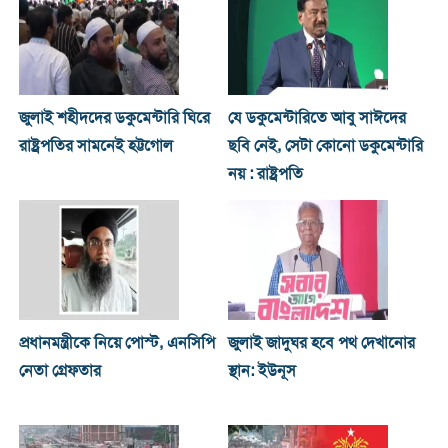
জুলাই শহীদদের ডকুমেন্টারি ঘিরে
যে ডকুমেন্টারিতে আবু সাঈদের
রাষ্ট্রপতির সামনেই হট্টগোল
ছবি নেই, সেটা কোনো ডকুমেন্টারি
নয় : রাষ্ট্রপতি
প্রধানমন্ত্রীকে নিয়ে পোস্ট, এনসিপি
জুলাই জাদুঘর হবে পথ দেখানোর
নেতা গ্রেফতার
স্থান: ইউনূস