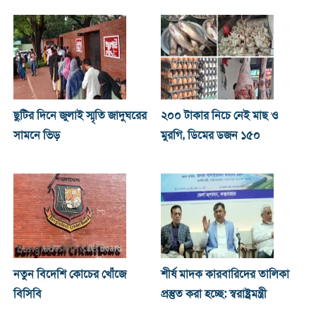
ছুটির দিনে জুলাই স্মৃতি জাদুঘরের
২০০ টাকার নিচে নেই মাছ ও
সামনে ভিড়
মুরগি, ডিমের ডজন ১৫০
নতুন বিদেশি কোচের খোঁজে
শীর্ষ মাদক কারবারিদের তালিকা
বিসিবি
প্রস্তুত করা হচ্ছে: স্বরাষ্ট্রমন্ত্রী