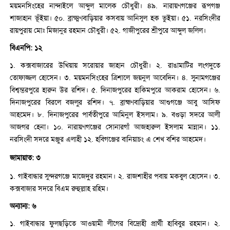
ময়মনসিংহের নান্দাইলে আব্দুল মালেক চৌধুরী। ৪৯. নারায়ণগঞ্জের রূপগঞ্জ
শাজাহান ভূঁইয়া। ৫০. ব্রাক্ষ্মণবাড়িয়ার কসবায় আনিসুল হক ভুইয়া। ৫১. নরসিংদীর
রায়পুরায় মোঃ মিজানুর রহমান চৌধুরী। ৫২. গাজীপুরের শ্রীপুরে আব্দুল জলিল।
বিএনপি: ১২
১. কক্সবাজারের উখিয়ায় সরোয়ার জাহান চৌধুরী। ২. রাঙামাটির লংগদুতে
তোফাজ্জল হোসেন। ৩. ময়মনসিংহের ত্রিশালে জয়নুল আবেদিন। ৪. সুনামগঞ্জের
বিশ্বম্ভরপুরে হারুন উর রশিদ। ৫. দিনাজপুরের হাকিমপুরে আকরাম হোসেন। ৬.
দিনাজপুরের বিরলে বজলুর রশিদ। ৭. ব্রাহ্মণবাড়িয়ার আশুগঞ্জে আবু আসিফ
আহমেদ। ৮. দিনাজপুরের পার্বতীপুরে আমিনুল ইসলাম। ৯. বগুড়া সদরে আলী
আজগর হেনা। ১০. নারায়ণগঞ্জের সোনারগাঁ আজহারুল ইসলাম মান্নান। ১১.
নরসিংদী সদরে মঞ্জুর এলাহী ১২. হবিগঞ্জের বানিয়াচং এ শেখ বশির আহমেদ।
জামায়াত: ৩
১. গাইবান্ধার সুন্দরগঞ্জে মাজেদুর রহমান। ২. রাজশাহীর পবায় মকবুল হোসেন। ৩.
কক্সবাজার সদরে বিএম রুহুল্লাহ রহিম।
অন্যান্য: ৬
১. গাইবান্ধার ফুলছড়িতে আওয়ামী লীগের বিদ্রোহী প্রার্থী হাবিবুর রহমান। ২.