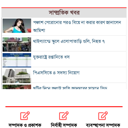
সাম্প্রতিক খবর
পঞ্চাশ পেরোনোর পরও বিয়ে না করার কারণ জানালেন
আমিশা
থাইল্যান্ডে স্কুলে এলোপাতাড়ি গুলি, নিহত ৭
যুক্তরাষ্ট্রে রপ্তানিতে ধস
পিএসসিতে ৪ সদস্য নিয়োগ
ছুটির দিনে জুলাই স্মৃতি জাদুঘরের সামনে ভিড়
২০০ টাকার নিচে নেই মাছ ও মুরগি, ডিমের ডজন ১৫০
নতুন বিদেশি কোচের খোঁজে বিসিবি
সম্পাদক ও প্রকাশক
নির্বাহী সম্পাদক
ব্যবস্হাপনা সম্পাদক