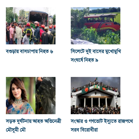
বগুড়ায় বাসচাপায় নিহত ৬
সিলেটে দুই বাসের মুখোমুখি
সংঘর্ষে নিহত ৯
সড়ক দুর্ঘটনায় আহত অভিনেত্রী
সংস্কার ও গণভোট ইস্যুতে রাজপথে
মৌসুমী মৌ
সরব বিরোধীরা