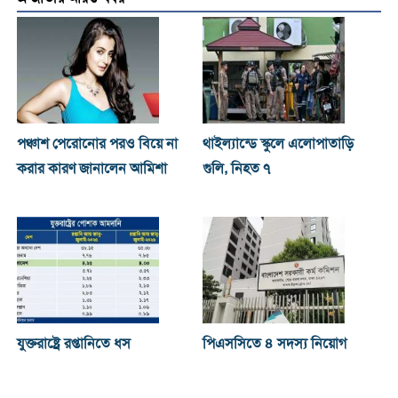
পঞ্চাশ পেরোনোর পরও বিয়ে না
থাইল্যান্ডে স্কুলে এলোপাতাড়ি
করার কারণ জানালেন আমিশা
গুলি, নিহত ৭
যুক্তরাষ্ট্রে রপ্তানিতে ধস
পিএসসিতে ৪ সদস্য নিয়োগ