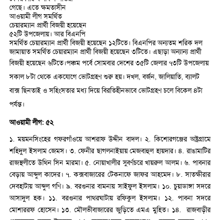
গেছে। এতে ক্ষমতাসীন
আওয়ামী লীগ সমর্থিত
চেয়ারম্যান প্রার্থী বিজয়ী হয়েছেন
৫২টি উপজেলায়। আর বিএনপি
সমর্থিত চেয়ারম্যান প্রার্থী বিজয়ী হয়েছেন ১২টিতে। বিএনপির অন্যতম শরিক দল
জামায়াত সমর্থিত চেয়ারম্যান প্রার্থী বিজয়ী হয়েছেন ৩টিতে। এছাড়া অন্যান্য প্রার্থী
বিজয়ী হয়েছেন ৬টিতে।
পঞ্চম পর্বে সোমবার দেশের ৩৫টি জেলার ৭৩টি উপজেলায়
সকাল ৮টা থেকে একযোগে ভোটগ্রহণ শুরু হয়। দখল, বর্জন, জালিয়াতি, ব্যালট
বাক্স ছিনতাই ও সহিংসতার মধ্য দিয়ে বিরতিহীনভাবে ভোটগ্রহণ চলে বিকেল ৪টা
পর্যন্ত।
আওয়ামী লীগ: ৫২
১. ময়মনসিংহের গফরগাঁওয়ে আশরাফ উদ্দীন বাদল। ২. কিশোরগঞ্জের অষ্ট্রগ্রামে
শহিদুল ইসলাম জেমস। ৩. ফেনীর ছাগলনাইয়ায় মেজবাহুল হায়দার। ৪. রাঙামাটির
রাজস্থলীতে উথিন সিন মারমা। ৫. নোয়াখালীর সুবর্ণচরে খায়রুল আলম। ৬. পাবনার
বেড়ায় আব্দুল কাদের। ৭. কক্সবাজারের টেকনাফে জাফর আহমেদ। ৮. সাতক্ষীরার
দেবহাটায় আব্দুল গণি। ৯. বরগুনার বামনায় সাইফুল ইসলাম। ১০. চুয়াডাঙ্গা সদরে
আসাদুল হক। ১১. বরগুনার পাথরঘাটায় রফিকুল ইসলাম। ১২. পাবনা সদরে
মোশাররফ হোসেন। ১৩. মৌলভীবাজারের জুড়িতে এমএ মুহিত। ১৪. রাজবাড়ীর