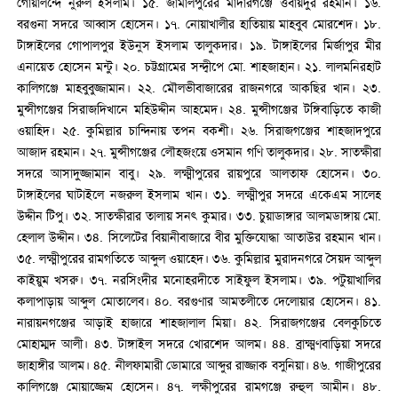
গোয়ালন্দে নুরুল ইসলাম। ১৫. জামালপুরের মাদারগঞ্জে ওবায়দুর রহমান। ১৬.
বরগুনা সদরে আব্বাস হোসেন। ১৭. নোয়াখালীর হাতিয়ায় মাহবুব মোরশেদ। ১৮.
টাঙ্গাইলের গোপালপুর ইউনুস ইসলাম তালুকদার। ১৯. টাঙ্গাইলের মির্জাপুর মীর
এনায়েত হোসেন মন্টু। ২০. চট্টগ্রামের সন্দ্বীপে মো. শাহজাহান। ২১. লালমনিরহাট
কালিগঞ্জে মাহবুবুজ্জামান। ২২. মৌলভীবাজারের রাজনগরে আকছির খান। ২৩.
মুন্সীগঞ্জের সিরাজদিখানে মহিউদ্দীন আহমেদ। ২৪. মুন্সীগঞ্জের টঙ্গিবাড়িতে কাজী
ওয়াহিদ। ২৫. কুমিল্লার চান্দিনায় তপন বকশী। ২৬. সিরাজগঞ্জের শাহজাদপুরে
আজাদ রহমান। ২৭. মুন্সীগঞ্জের লৌহজংয়ে ওসমান গণি তালুকদার। ২৮. সাতক্ষীরা
সদরে আসাদুজ্জামান বাবু। ২৯. লক্ষ্মীপুরের রায়পুরে আলতাফ হোসেন। ৩০.
টাঙ্গাইলের ঘাটাইলে নজরুল ইসলাম খান। ৩১. লক্ষ্মীপুর সদরে একেএম সালেহ
উদ্দীন টিপু। ৩২. সাতক্ষীরার তালায় সনৎ কুমার। ৩৩. চুয়াডাঙ্গার আলমডাঙ্গায় মো.
হেলাল উদ্দীন। ৩৪. সিলেটের বিয়ানীবাজারে বীর মুক্তিযোদ্ধা আতাউর রহমান খান।
৩৫. লক্ষ্মীপুরের রামগতিতে আব্দুল ওয়াহেদ। ৩৬. কুমিল্লার মুরাদনগরে সৈয়দ আব্দুল
কাইয়ুম খসরু। ৩৭. নরসিংদীর মনোহরদীতে সাইফুল ইসলাম। ৩৯. পটুয়াখালির
কলাপাড়ায় আব্দুল মোতালেব। ৪০. বরগুণার আমতলীতে দেলোয়ার হোসেন। ৪১.
নারায়নগঞ্জের আড়াই হাজারে শাহজালাল মিয়া। ৪২. সিরাজগঞ্জের বেলকুচিতে
মোহাম্মদ আলী। ৪৩. টাঙ্গাইল সদরে খোরশেদ আলম। ৪৪. ব্রাক্ষ্মণবাড়িয়া সদরে
জাহাঙ্গীর আলম। ৪৫. নীলফামারী ডোমারে আব্দুর রাজ্জাক বসুনিয়া। ৪৬. গাজীপুরের
কালিগঞ্জে মোয়াজ্জেম হোসেন। ৪৭. লক্ষীপুরের রামগঞ্জে রুহুল আমীন। ৪৮.