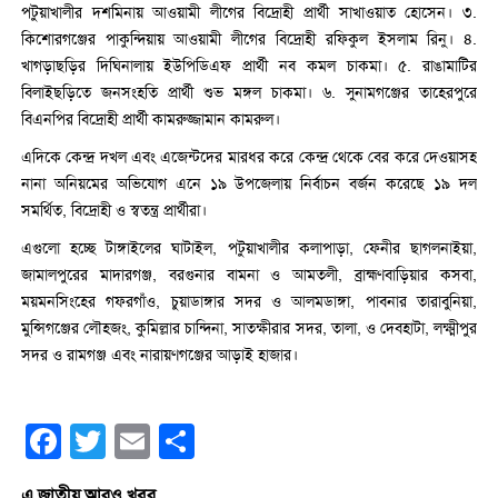
পটুয়াখালীর দশমিনায় আওয়ামী লীগের বিদ্রোহী প্রার্থী সাখাওয়াত হোসেন। ৩.
কিশোরগঞ্জের পাকুন্দিয়ায় আওয়ামী লীগের বিদ্রোহী রফিকুল ইসলাম রিনু। ৪.
খাগড়াছড়ির দিঘিনালায় ইউপিডিএফ প্রার্থী নব কমল চাকমা। ৫. রাঙামাটির
বিলাইছড়িতে জনসংহতি প্রার্থী শুভ মঙ্গল চাকমা। ৬. সুনামগঞ্জের তাহেরপুরে
বিএনপির বিদ্রোহী প্রার্থী কামরুজ্জামান কামরুল।
এদিকে কেন্দ্র দখল এবং এজেন্টদের মারধর করে কেন্দ্র থেকে বের করে দেওয়াসহ
নানা অনিয়মের অভিযোগ এনে ১৯ উপজেলায় নির্বাচন বর্জন করেছে ১৯ দল
সমর্থিত, বিদ্রোহী ও স্বতন্ত্র প্রার্থীরা।
এগুলো হচ্ছে টাঙ্গাইলের ঘাটাইল, পটুয়াখালীর কলাপাড়া, ফেনীর ছাগলনাইয়া,
জামালপুরের মাদারগঞ্জ, বরগুনার বামনা ও আমতলী, ব্রাহ্মণবাড়িয়ার কসবা,
ময়মনসিংহের গফরগাঁও, চুয়াডাঙ্গার সদর ও আলমডাঙ্গা, পাবনার তারাবুনিয়া,
মুন্সিগঞ্জের লৌহজং, কুমিল্লার চান্দিনা, সাতক্ষীরার সদর, তালা, ও দেবহাটা, লক্ষ্মীপুর
সদর ও রামগঞ্জ এবং নারায়ণগঞ্জের আড়াই হাজার।
Facebook
Twitter
Email
Share
এ জাতীয় আরও খবর