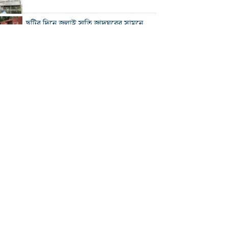
ছুটির দিনে জুলাই স্মৃতি জাদুঘরের সামনে
ভিড়
২০০ টাকার নিচে নেই মাছ ও মুরগি, ডিমের
ডজন ১৫০
নতুন বিদেশি কোচের খোঁজে বিসিবি
শীর্ষ মাদক কারবারিদের তালিকা প্রস্তুত করা
হচ্ছে: স্বরাষ্ট্রমন্ত্রী
বগুড়ায় বাসচাপায় নিহত ৬
সিলেটে দুই বাসের মুখোমুখি সংঘর্ষে নিহত
৯
সড়ক দুর্ঘটনায় আহত অভিনেত্রী মৌসুমী মৌ