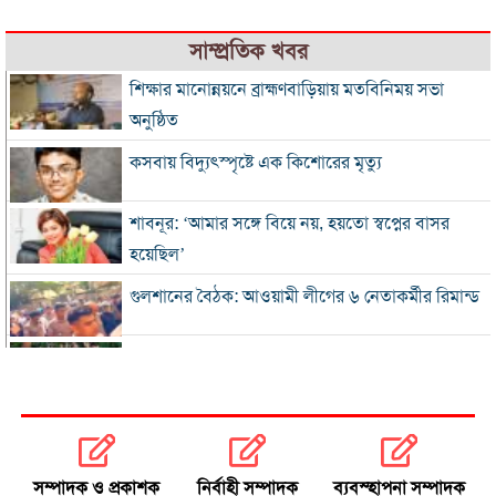
সাম্প্রতিক খবর
শিক্ষার মানোন্নয়নে ব্রাহ্মণবাড়িয়ায় মতবিনিময় সভা
অনুষ্ঠিত
কসবায় বিদ্যুৎস্পৃষ্টে এক কিশোরের মৃত্যু
শাবনূর: ‘আমার সঙ্গে বিয়ে নয়, হয়তো স্বপ্নের বাসর
হয়েছিল’
গুলশানের বৈঠক: আওয়ামী লীগের ৬ নেতাকর্মীর রিমান্ড
এসএসসি-সমমানের ফল সোমবার, জানবেন যেভাবে
গ্যাস-বিদ্যুৎ সংকটে শিল্প, ঋণের সুদ মওকুফ চায়
চট্টগ্রাম চেম্বার
সম্পাদক ও প্রকাশক
নির্বাহী সম্পাদক
ব্যবস্হাপনা সম্পাদক
বিএনপি নেতা আজাদের দলীয় পদ স্থগিত