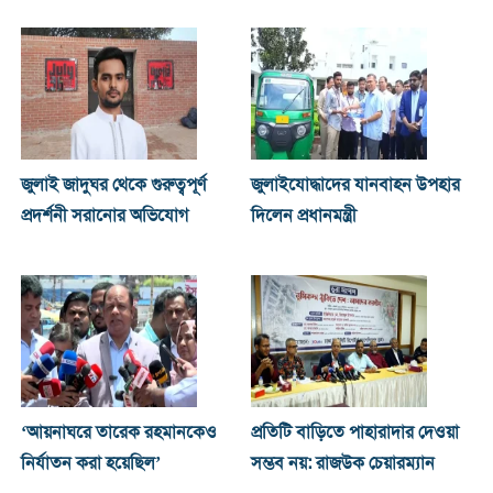
জুলাই জাদুঘর থেকে গুরুত্বপূর্ণ
জুলাইযোদ্ধাদের যানবাহন উপহার
প্রদর্শনী সরানোর অভিযোগ
দিলেন প্রধানমন্ত্রী
‘আয়নাঘরে তারেক রহমানকেও
প্রতিটি বাড়িতে পাহারাদার দেওয়া
নির্যাতন করা হয়েছিল’
সম্ভব নয়: রাজউক চেয়ারম্যান