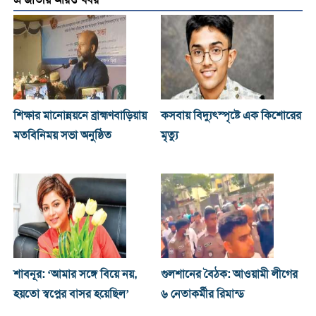
এ জাতীয় আরও খবর
শিক্ষার মানোন্নয়নে ব্রাহ্মণবাড়িয়ায়
কসবায় বিদ্যুৎস্পৃষ্টে এক কিশোরের
মতবিনিময় সভা অনুষ্ঠিত
মৃত্যু
শাবনূর: ‘আমার সঙ্গে বিয়ে নয়,
গুলশানের বৈঠক: আওয়ামী লীগের
হয়তো স্বপ্নের বাসর হয়েছিল’
৬ নেতাকর্মীর রিমান্ড