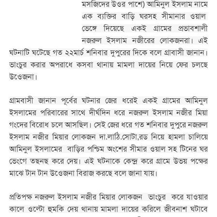
মসজিদের উওর পাশে) আমিনুল ইসলাম নামে
এক ব্যক্তির বাড়ি ঘরসহ সীমানার ওয়াল
ভেঙ্গে দিয়েছে একই গ্রামের প্রভাবশালী
নজরুল ইসলাম নজীরের লোকজনরা। এই
ঘটনাটি ঘটেছে গত ২২মার্চ শনিবার দুপুরের দিকে বলে গ্রাবাসী জানান।
ভাংচুর করার অপরাধে কসবা থানায় মামলা দায়ের নিয়ে ফের চলছে
উওেজনা।
গ্রামবাসী জানান পূর্বের ঘটনার জের ধরেই একই গ্রামের আমিনুল
ইসলামের পরিবারের সাথে দীর্ঘদিন ধরে নজরুল ইসলাম নজীর মিয়া
গংদের বিরোধ চলে আসছিল। সেই জের ধরে গত শনিবার দুপুরে নজরুল
ইসলাম নজীর মিয়ার লোকজন দা.লাঠি.সোটা,রড নিয়ে হামলা চালিয়ে
আমিনুল ইসলামের বাড়ির পশ্চিম অংশের সীমার ওয়াল সহ টিনের ঘর
ভেংগে তছনছ করে দেয়। এই ঘটনাকে কেন্দ্র করে গ্রামে উভয় পক্ষের
মাঝে টান টান উওেজনা বিরাজ করছে বলে জানা যায়।
প্রতিপক্ষ নজরুল ইসলাম নজীর মিয়ার লোকজন ভাংচুর করে যাওয়ার
কালে ওল্টো হুমকি দেয় থানায় মামলা দায়ের করিলে জীবনাশ ঘটাবে