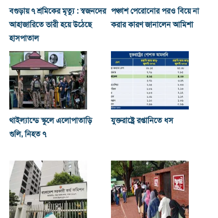
বগুড়ায় ৭ শ্রমিকের মৃত্যু : স্বজনদের
পঞ্চাশ পেরোনোর পরও বিয়ে না
আহাজারিতে ভারী হয়ে উঠেছে
করার কারণ জানালেন আমিশা
হাসপাতাল
থাইল্যান্ডে স্কুলে এলোপাতাড়ি
যুক্তরাষ্ট্রে রপ্তানিতে ধস
গুলি, নিহত ৭