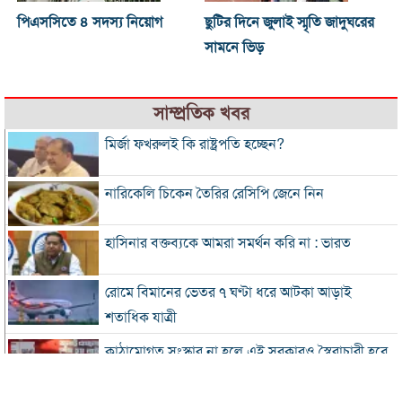
পিএসসিতে ৪ সদস্য নিয়োগ
ছুটির দিনে জুলাই স্মৃতি জাদুঘরের
সামনে ভিড়
সাম্প্রতিক খবর
মির্জা ফখরুলই কি রাষ্ট্রপতি হচ্ছেন?
নারিকেলি চিকেন তৈরির রেসিপি জেনে নিন
হাসিনার বক্তব্যকে আমরা সমর্থন করি না : ভারত
রোমে বিমানের ভেতর ৭ ঘণ্টা ধরে আটকা আড়াই
শতাধিক যাত্রী
কাঠামোগত সংস্কার না হলে এই সরকারও স্বৈরাচারী হবে
: নাহিদ ইসলাম