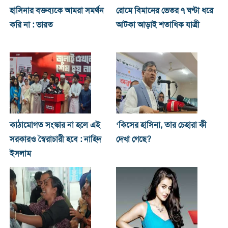
হাসিনার বক্তব্যকে আমরা সমর্থন
রোমে বিমানের ভেতর ৭ ঘণ্টা ধরে
করি না : ভারত
আটকা আড়াই শতাধিক যাত্রী
কাঠামোগত সংস্কার না হলে এই
‘কিসের হাসিনা, তার চেহারা কী
সরকারও স্বৈরাচারী হবে : নাহিদ
দেখা গেছে?
ইসলাম