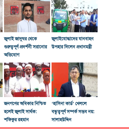
জুলাই জাদুঘর থেকে
জুলাইযোদ্ধাদের যানবাহন
গুরুত্বপূর্ণ প্রদর্শনী সরানোর
উপহার দিলেন প্রধানমন্ত্রী
অভিযোগ
জনগণের অধিকার নিশ্চিত
‘হাসিনা কার্ড’ খেললে
হলেই জুলাই সার্থক:
বন্ধুত্বপূর্ণ সম্পর্ক সম্ভব নয়:
শফিকুর রহমান
সালাহউদ্দিন