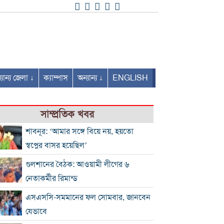
যান্য জেলা ↓
ক্যাম্পাস
অন্যান্য ↓
ENGLISH
সাম্প্রতিক খবর
শাবনূর: ‘আমার সঙ্গে বিয়ে নয়, হয়তো
স্বপ্নের বাসর হয়েছিল’
গুলশানের বৈঠক: আওয়ামী লীগের ৬
নেতাকর্মীর রিমান্ড
এসএসসি-সমমানের ফল সোমবার, জানবেন
যেভাবে