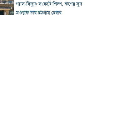
গ্যাস-বিদ্যুৎ সংকটে শিল্প, ঋণের সুদ
মওকুফ চায় চট্টগ্রাম চেম্বার
বিএনপি নেতা আজাদের দলীয় পদ স্থগিত
জাপানে টাইফুন ‘ডলফিন’, চীনে সর্বোচ্চ
সতর্কতা
জুলাই জাদুঘর থেকে গুরুত্বপূর্ণ প্রদর্শনী
সরানোর অভিযোগ
জুলাইযোদ্ধাদের যানবাহন উপহার দিলেন
প্রধানমন্ত্রী
‘আয়নাঘরে তারেক রহমানকেও নির্যাতন
করা হয়েছিল’
প্রতিটি বাড়িতে পাহারাদার দেওয়া সম্ভব নয়:
রাজউক চেয়ারম্যান