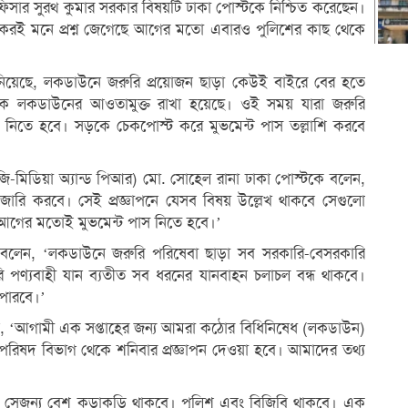
অফিসার সুরথ কুমার সরকার বিষয়টি ঢাকা পোস্টকে নিশ্চিত করেছেন।
কেরই মনে প্রশ্ন জেগেছে আগের মতো এবারও পুলিশের কাছ থেকে
ানিয়েছে, লকডাউনে জরুরি প্রয়োজন ছাড়া কেউই বাইরে বের হতে
কে লকডাউনের আওতামুক্ত রাখা হয়েছে। ওই সময় যারা জরুরি
স নিতে হবে। সড়কে চেকপোস্ট করে মুভমেন্ট পাস তল্লাশি করবে
মিডিয়া অ্যান্ড পিআর) মো. সোহেল রানা ঢাকা পোস্টকে বলেন,
পন জারি করবে। সেই প্রজ্ঞাপনে যেসব বিষয় উল্লেখ থাকবে সেগুলো
আগের মতোই মুভমেন্ট পাস নিতে হবে।’
লেন, ‘লকডাউনে জরুরি পরিষেবা ছাড়া সব সরকারি-বেসরকারি
পণ্যবাহী যান ব্যতীত সব ধরনের যানবাহন চলাচল বন্ধ থাকবে।
 পারবে।’
লেন, ‘আগামী এক সপ্তাহের জন্য আমরা কঠোর বিধিনিষেধ (লকডাউন)
রিপরিষদ বিভাগ থেকে শনিবার প্রজ্ঞাপন দেওয়া হবে। আমাদের তথ্য
য়, সেজন্য বেশ কড়াকড়ি থাকবে। পুলিশ এবং বিজিবি থাকবে। এক