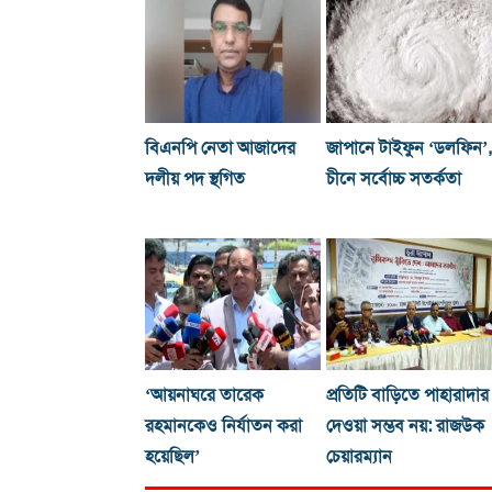
বিএনপি নেতা আজাদের
জাপানে টাইফুন ‘ডলফিন’,
দলীয় পদ স্থগিত
চীনে সর্বোচ্চ সতর্কতা
‘আয়নাঘরে তারেক
প্রতিটি বাড়িতে পাহারাদার
রহমানকেও নির্যাতন করা
দেওয়া সম্ভব নয়: রাজউক
হয়েছিল’
চেয়ারম্যান