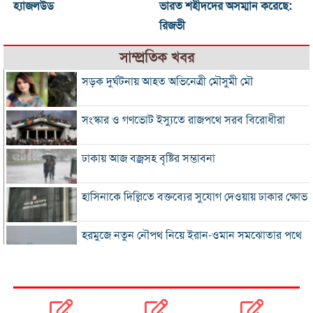
হ্যাজলউড
ভারত শহীদদের অসম্মান করেছে:
রিজভী
সাম্প্রতিক খবর
সড়ক দুর্ঘটনায় আহত অভিনেত্রী মৌসুমী মৌ
সংস্কার ও গণভোট ইস্যুতে রাজপথে সরব বিরোধীরা
ঢাকায় আজ বজ্রসহ বৃষ্টির সম্ভাবনা
হাসিনাকে দিল্লিতে বক্তব্যের সুযোগ দেওয়ায় ঢাকার ক্ষোভ
হরমুজে নতুন নৌপথ নিয়ে ইরান-ওমান সমঝোতার পথে
‘জুলাই স্মৃতি জাদুঘর’ খুলে দেওয়া হলো দর্শনার্থীদের জন্য
ভুল স্বীকার করে ক্ষমা চাইল ফিফা