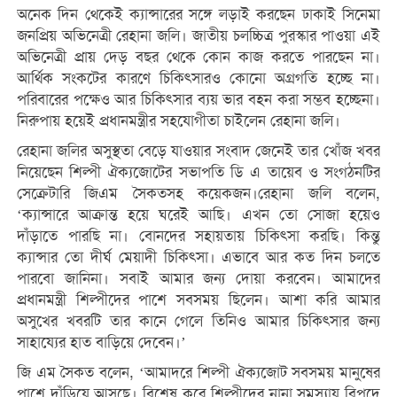
অনেক দিন থেকেই ক্যান্সারের সঙ্গে লড়াই করছেন ঢাকাই সিনেমা
জনপ্রিয় অভিনেত্রী রেহানা জলি। জাতীয় চলচ্চিত্র পুরস্কার পাওয়া এই
অভিনেত্রী প্রায় দেড় বছর থেকে কোন কাজ করতে পারছেন না।
আর্থিক সংকটের কারণে চিকিৎসারও কোনো অগ্রগতি হচ্ছে না।
পরিবারের পক্ষেও আর চিকিৎসার ব্যয় ভার বহন করা সম্ভব হচ্ছেনা।
নিরুপায় হয়েই প্রধানমন্ত্রীর সহযোগীতা চাইলেন রেহানা জলি।
রেহানা জলির অসুস্থতা বেড়ে যাওয়ার সংবাদ জেনেই তার খোঁজ খবর
নিয়েছেন শিল্পী ঐক্যজোটের সভাপতি ডি এ তায়েব ও সংগঠনটির
সেক্রেটারি জিএম সৈকতসহ কয়েকজন।রেহানা জলি বলেন,
‘ক্যান্সারে আক্রান্ত হয়ে ঘরেই আছি। এখন তো সোজা হয়েও
দাঁড়াতে পারছি না। বোনদের সহায়তায় চিকিৎসা করছি। কিন্তু
ক্যান্সার তো দীর্ঘ মেয়াদী চিকিৎসা। এভাবে আর কত দিন চলতে
পারবো জানিনা। সবাই আমার জন্য দোয়া করবেন। আমাদের
প্রধানমন্ত্রী শিল্পীদের পাশে সবসময় ছিলেন। আশা করি আমার
অসুখের খবরটি তার কানে গেলে তিনিও আমার চিকিৎসার জন্য
সাহায্যের হাত বাড়িয়ে দেবেন।’
জি এম সৈকত বলেন, ‘আমাদরে শিল্পী ঐক্যজোট সবসময় মানুষের
পাশে দাঁড়িয়ে আসছে। বিশেষ করে শিল্পীদের নানা সমস্যায় বিপদে