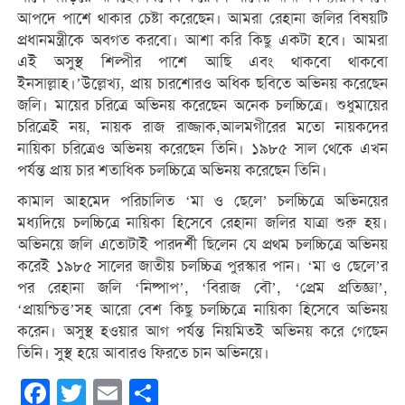
আপদে পাশে থাকার চেষ্টা করেছেন। আমরা রেহানা জলির বিষয়টি
প্রধানমন্ত্রীকে অবগত করবো। আশা করি কিছু একটা হবে। আমরা
এই অসুস্থ শিল্পীর পাশে আছি এবং থাকবো থাকবো
ইনসাল্লাহ।’উল্লেখ্য, প্রায় চারশোরও অধিক ছবিতে অভিনয় করেছেন
জলি। মায়ের চরিত্রে অভিনয় করেছেন অনেক চলচ্চিত্রে। শুধুমায়ের
চরিত্রেই নয়, নায়ক রাজ রাজ্জাক,আলমগীরের মতো নায়কদের
নায়িকা চরিত্রেও অভিনয় করেছেন তিনি। ১৯৮৫ সাল থেকে এখন
পর্যন্ত প্রায় চার শতাধিক চলচ্চিত্রে অভিনয় করেছেন তিনি।
কামাল আহমেদ পরিচালিত ‘মা ও ছেলে’ চলচ্চিত্রে অভিনয়ের
মধ্যদিয়ে চলচ্চিত্রে নায়িকা হিসেবে রেহানা জলির যাত্রা শুরু হয়।
অভিনয়ে জলি এতোটাই পারদর্শী ছিলেন যে প্রথম চলচ্চিত্রে অভিনয়
করেই ১৯৮৫ সালের জাতীয় চলচ্চিত্র পুরস্কার পান। ‘মা ও ছেলে’র
পর রেহানা জলি ‘নিষ্পাপ’, ‘বিরাজ বৌ’, ‘প্রেম প্রতিজ্ঞা’,
‘প্রায়শ্চিত্ত’সহ আরো বেশ কিছু চলচ্চিত্রে নায়িকা হিসেবে অভিনয়
করেন। অসুস্থ হওয়ার আগ পর্যন্ত নিয়মিতই অভিনয় করে গেছেন
তিনি। সুস্থ হয়ে আবারও ফিরতে চান অভিনয়ে।
Facebook
Twitter
Email
Share