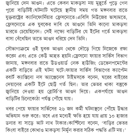
জ্বালিয়ে দেন আগুন। এতে কেবল মাকড়সা নয় মুহূর্তে পুড়ে গেল
পুরো বাড়িটিই।ঘটনাটি ঘটেছে স্থানীয় সময় গত মঙ্গলবার রাতে
যুক্তরাষ্ট্রের ক্যালিফোর্নিয়ার ফ্রেসনোতে।এবিসি নিউজের ভাষ্যমতে,
ফ্রেসনোতে এক যুবকের দাবি যে আগুনে তিনি কালো মাকড়সা
মারতে চেয়েছিলেন। সেই লক্ষ্যে বাড়িটির যে ইটের গর্তে মাকড়সা
বাসা বেঁধেছিল তাতে আগুন ধরিয়ে দেন তিনি।
সৌভাগ্যক্রমে ওই যুবক আগুন থেকে দৌড়ে গিয়ে নিজেকে রক্ষা
করেন এবং এতে কেউ আহত হয়নি।ফ্রেসনো ফায়ার সার্ভিস বিভাগ
জানায়, মঙ্গলবার রাতে উডওয়ার্ড লেক হাউজিং ডেভেলপমেন্টের
একটি বাড়িতে এই ঘটনা ঘটে।ফায়ার সার্ভিস বিভাগের ক্যাপ্টেন
রবার্ট ক্যাস্তিলো লস অ্যাঞ্জেলেস টাইমসকে বলেন, ঘরের বাইরের
দেয়ালের একটি ইটে ছোট্ট গর্ত ছিল। তার ভেতর থাকা বস্তুকে
জ্বালিয়ে দেওয়া হয় ব্লোটর্চ’র আগুন দিয়ে। একপর্যায়ে আগুন
বাড়িটির চিলেকোঠা পর্যন্ত পৌঁছে যায়।
খবর পেয়ে ফায়ার সার্ভিসের ২৬ জন কর্মী ঘটনাস্থলে পৌঁছে উদ্ধার
অভিযান শুরু করে। তবে এর মধ্যেই ক্ষতি হয়ে যায় প্রায় ১০ হাজার
ডলার বা সাড়ে আট লাখ টাকার।কাস্টিলো বলেন, ‘বাড়ির ভেতর
কিংবা বাইরে কোথাও মাকড়সা নির্মূল করার সঠিক পদ্ধতি এটি নয়।’