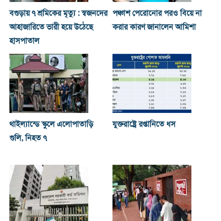
বগুড়ায় ৭ শ্রমিকের মৃত্যু : স্বজনদের
পঞ্চাশ পেরোনোর পরও বিয়ে না
আহাজারিতে ভারী হয়ে উঠেছে
করার কারণ জানালেন আমিশা
হাসপাতাল
থাইল্যান্ডে স্কুলে এলোপাতাড়ি
যুক্তরাষ্ট্রে রপ্তানিতে ধস
গুলি, নিহত ৭