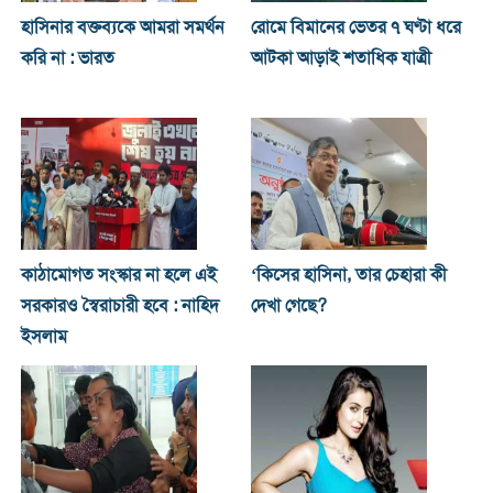
হাসিনার বক্তব্যকে আমরা সমর্থন
রোমে বিমানের ভেতর ৭ ঘণ্টা ধরে
করি না : ভারত
আটকা আড়াই শতাধিক যাত্রী
কাঠামোগত সংস্কার না হলে এই
‘কিসের হাসিনা, তার চেহারা কী
সরকারও স্বৈরাচারী হবে : নাহিদ
দেখা গেছে?
ইসলাম