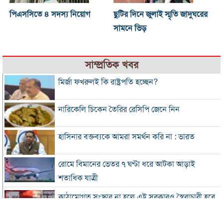
পিএসসিতে ৪ সদস্য নিয়োগ
ছুটির দিনে জুলাই স্মৃতি জাদুঘরের
সামনে ভিড়
সাম্প্রতিক খবর
মির্জা ফখরুলই কি রাষ্ট্রপতি হচ্ছেন?
নারিকেলি চিকেন তৈরির রেসিপি জেনে নিন
হাসিনার বক্তব্যকে আমরা সমর্থন করি না : ভারত
রোমে বিমানের ভেতর ৭ ঘণ্টা ধরে আটকা আড়াই
শতাধিক যাত্রী
কাঠামোগত সংস্কার না হলে এই সরকারও স্বৈরাচারী হবে
: নাহিদ ইসলাম