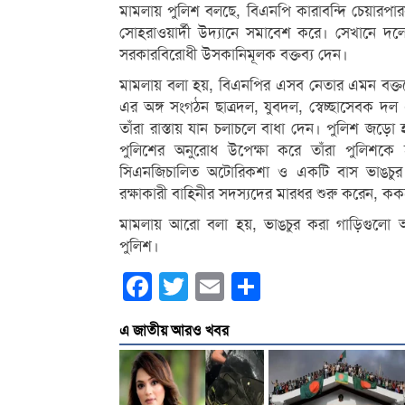
মামলায় পুলিশ বলছে, বিএনপি কারাবন্দি চেয়ারপারস
সোহরাওয়ার্দী উদ্যানে সমাবেশ করে। সেখানে দল
সরকারবিরোধী উসকানিমূলক বক্তব্য দেন।
মামলায় বলা হয়, বিএনপির এসব নেতার এমন বক্ত
এর অঙ্গ সংগঠন ছাত্রদল, যুবদল, স্বেচ্ছাসেবক দ
তাঁরা রাস্তায় যান চলাচলে বাধা দেন। পুলিশ জড়
পুলিশের অনুরোধ উপেক্ষা করে তাঁরা পুলিশকে 
সিএনজিচালিত অটোরিকশা ও একটি বাস ভাঙচুর কর
রক্ষাকারী বাহিনীর সদস্যদের মারধর শুরু করেন, ক
মামলায় আরো বলা হয়, ভাঙচুর করা গাড়িগুলো আত্মর
পুলিশ।
Facebook
Twitter
Email
Share
এ জাতীয় আরও খবর