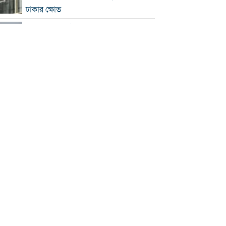
ঢাকার ক্ষোভ
হরমুজে নতুন নৌপথ নিয়ে ইরান-ওমান
সমঝোতার পথে
‘জুলাই স্মৃতি জাদুঘর’ খুলে দেওয়া হলো
দর্শনার্থীদের জন্য
ভুল স্বীকার করে ক্ষমা চাইল ফিফা
স্বর্ণের ভরি বাড়ল প্রায় ১০ হাজার টাকা
মোদির পোস্ট সীমিত করায় ভারতের কাছে
ক্ষমা চাইল মেটা
সচিবালয়মুখী ১১ দলীয় পদযাত্রায় পুলিশের
বাধা
বাংলাদেশকে নিয়ে রোমাঞ্চিত হ্যাজলউড