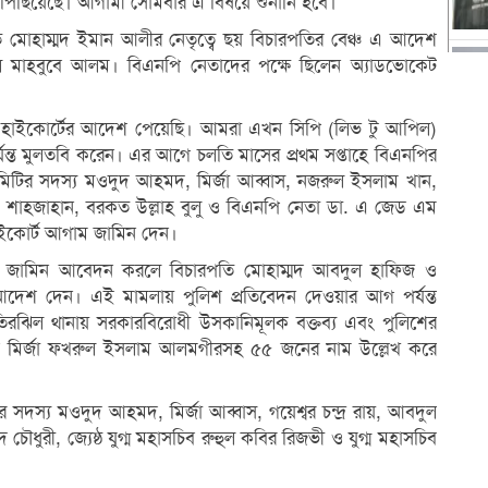
দিন পিছিয়েছে। আগামী সোমবার এ বিষয়ে শুনানি হবে।
ি মোহাম্মদ ইমান আলীর নেতৃত্বে ছয় বিচারপতির বেঞ্চ এ আদেশ
নারেল মাহবুবে আলম। বিএনপি নেতাদের পক্ষে ছিলেন অ্যাডভোকেট
য় হাইকোর্টের আদেশ পেয়েছি। আমরা এখন সিপি (লিভ টু আপিল)
্ত মুলতবি করেন। এর আগে চলতি মাসের প্রথম সপ্তাহে বিএনপির
মিটির সদস্য মওদুদ আহমদ, মির্জা আব্বাস, নজরুল ইসলাম খান,
. শাহজাহান, বরকত উল্লাহ বুলু ও বিএনপি নেতা ডা. এ জেড এম
াইকোর্ট আগাম জামিন দেন।
রে জামিন আবেদন করলে বিচারপতি মোহাম্মদ আবদুল হাফিজ ও
আদেশ দেন। এই মামলায় পুলিশ প্রতিবেদন দেওয়ার আগ পর্যন্ত
িরঝিল থানায় সরকারবিরোধী উসকানিমূলক বক্তব্য এবং পুলিশের
 মির্জা ফখরুল ইসলাম আলমগীরসহ ৫৫ জনের নাম উল্লেখ করে
র সদস্য মওদুদ আহমদ, মির্জা আব্বাস, গয়েশ্বর চন্দ্র রায়, আবদুল
ুরী, জ্যেষ্ঠ যুগ্ম মহাসচিব রুহুল কবির রিজভী ও যুগ্ম মহাসচিব