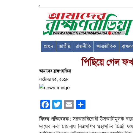
,
প্রচ্ছদ
জাতীয়
রাজনীতি
আন্তর্জাতিক
ব্রাহ্ম
পিছিয়ে গেল ফখ
আমাদের ব্রাহ্মণবাড়িয়া
অক্টোবর ২৫, ২০১৮
Facebook
Twitter
Email
Share
সরকারবিরোধী উসকানিমূলক বক্তব
নিজস্ব প্রতিবেদক :
দায়ের করা মামলায় বিএনপির মহাসচিব মির্জা ফ