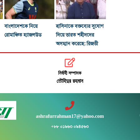
বাংলাদেশকে নিয়ে
হাসিনাকে বক্তব্যের সুযোগ
রোমাঞ্চিত হ্যাজলউড
দিয়ে ভারত শহীদদের
অসম্মান করেছে: রিজভী
নির্বাহী সম্পাদক
তৌহিদুর রহমান
ashrafurrahman17@yahoo.com
+৮৮ ০১৯৬৩ ০৯৪৫৬৩