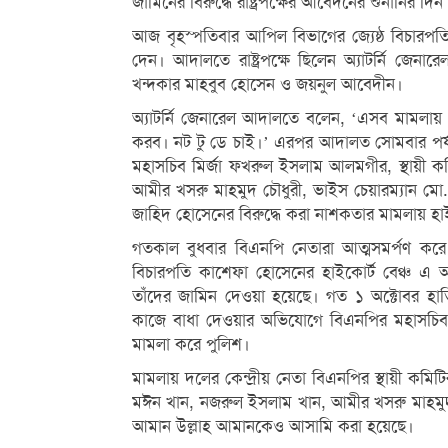
জামিনের বিরুদ্ধে রাষ্ট্রপক্ষের আবেদনের শুনানির 
আজ বৃহস্পতিবার আপিল বিভাগের জ্যেষ্ঠ বিচারপত
দেন। আদালতে রাষ্ট্রপক্ষে ছিলেন অ্যাটর্নি জে
খন্দকার মাহবুব হোসেন ও জয়নুল আবেদীন।
অ্যাটর্নি জেনারেল আদালতে বলেন, ‘এসব মামলা
করব। নট টু ডে চাই।’ এরপর আদালত সোমবার পর্যন
মহাসচিব মির্জা ফখরুল ইসলাম আলমগীর, স্থায়ী ক
আমীর খসরু মাহমুদ চৌধুরী, ভাইস চেয়ারম্যান মো
জাহিদ হোসেনের বিরুদ্ধে করা নাশকতার মামলায় হ
গতকাল বুধবার বিএনপি নেতারা আত্মসমর্পণ ক
বিচারপতি কাশেফা হোসেনের হাইকোর্ট বেঞ্চ এ 
তাঁদের জামিন দেওয়া হয়েছে। গত ১ অক্টোবর হাত
কাজে বাধা দেওয়ার অভিযোগে বিএনপির মহাসচিব
মামলা করে পুলিশ।
মামলায় দলের কেন্দ্রীয় নেতা বিএনপির স্থায়ী কমিটি
মঈন খান, নজরুল ইসলাম খান, আমীর খসরু মাহমুদ চৌধ
আমান উল্লাহ আমানকেও আসামি করা হয়েছে।