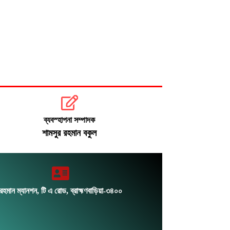
ব্যবস্হাপনা সম্পাদক
শামসুর রহমান বকুল
রহমান ম্যানশন, টি এ রোড, ব্রাহ্মণবাড়িয়া-৩৪০০