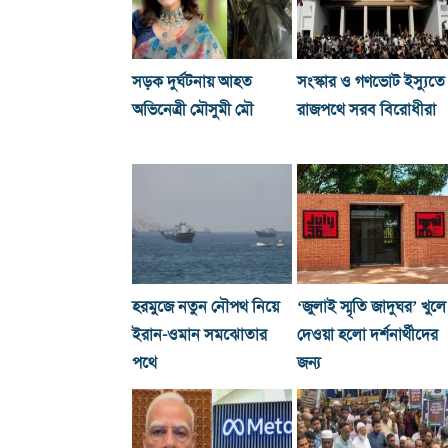
সড়ক দুর্ঘটনায় আহত
সংস্কার ও গণভোট ইস্যুতে
অভিনেত্রী মৌসুমী মৌ
রাজপথে সরব বিরোধীরা
হরমুজে নতুন নৌপথ নিয়ে
‘জুলাই স্মৃতি জাদুঘর’ খুলে
ইরান-ওমান সমঝোতার
দেওয়া হলো দর্শনার্থীদের
পথে
জন্য