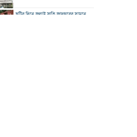
ছুটির দিনে জুলাই স্মৃতি জাদুঘরের সামনে
ভিড়
২০০ টাকার নিচে নেই মাছ ও মুরগি, ডিমের
ডজন ১৫০
নতুন বিদেশি কোচের খোঁজে বিসিবি
শীর্ষ মাদক কারবারিদের তালিকা প্রস্তুত করা
হচ্ছে: স্বরাষ্ট্রমন্ত্রী
বগুড়ায় বাসচাপায় নিহত ৬
সিলেটে দুই বাসের মুখোমুখি সংঘর্ষে নিহত
৯
সড়ক দুর্ঘটনায় আহত অভিনেত্রী মৌসুমী মৌ