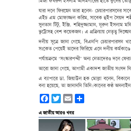
মির্জা ফখরুল ইসলাম আলমগীরের হাতে ফুলের তোড়
যারা দলে ফিরছেন তারা হলেন- চেয়ারপারসনের সা
এইচ এম মোফাজ্জল করিম, সাবেক হুইপ সৈয়দ শহী
সুলতান টিটু, ইঞ্জি. শহিদুজ্জামান, নূরুল ইসলাম
ভুট্টোসহ বেশ কয়েকজন। এ প্রক্রিয়ায় নেতৃত্ব দিচ্ছ
দলীয় সূত্রে জানা গেছে, বিএনপি চেয়ারপারসন খাল
সংকেত পেয়েই তাদের ফিরিয়ে এনে দলীয় কর্মকাণ্ডে
পর্যায়ক্রমে ‘সংস্কারপন্থী’ অন্য নেতাদেরও দলে ফে
আরো জানা গেছে, আগামী একাদশ জাতীয় সংসদ নি
এ ব্যাপারে ডা. জিয়াউল হক মোল্লা বলেন, বিকালে
বলা হয়েছে, তা জানাননি তিনি।কালের কণ্ঠ অনলাইন
Facebook
Twitter
Email
Share
এ জাতীয় আরও খবর