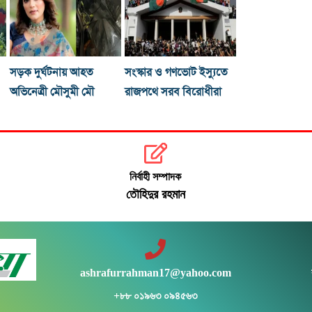
সড়ক দুর্ঘটনায় আহত
সংস্কার ও গণভোট ইস্যুতে
অভিনেত্রী মৌসুমী মৌ
রাজপথে সরব বিরোধীরা
নির্বাহী সম্পাদক
তৌহিদুর রহমান
ashrafurrahman17@yahoo.com
+৮৮ ০১৯৬৩ ০৯৪৫৬৩