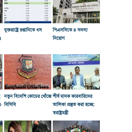
যুক্তরাষ্ট্রে রপ্তানিতে ধস
পিএসসিতে ৪ সদস্য
৭
নিয়োগ
ছ
নতুন বিদেশি কোচের খোঁজে
শীর্ষ মাদক কারবারিদের
০
বিসিবি
তালিকা প্রস্তুত করা হচ্ছে:
স্বরাষ্ট্রমন্ত্রী