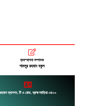
মোদির পোস্ট সীমিত করায় ভারতের কাছে
ক্ষমা চাইল মেটা
সচিবালয়মুখী ১১ দলীয় পদযাত্রায় পুলিশের
বাধা
ব্যবস্হাপনা সম্পাদক
শামসুর রহমান বকুল
রহমান ম্যানশন, টি এ রোড, ব্রাহ্মণবাড়িয়া-৩৪০০