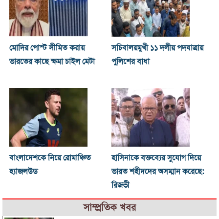
মোদির পোস্ট সীমিত করায়
সচিবালয়মুখী ১১ দলীয় পদযাত্রায়
ভারতের কাছে ক্ষমা চাইল মেটা
পুলিশের বাধা
বাংলাদেশকে নিয়ে রোমাঞ্চিত
হাসিনাকে বক্তব্যের সুযোগ দিয়ে
হ্যাজলউড
ভারত শহীদদের অসম্মান করেছে:
রিজভী
সাম্প্রতিক খবর