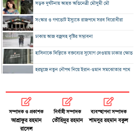
সড়ক দুর্ঘটনায় আহত অভিনেত্রী মৌসুমী মৌ
সংস্কার ও গণভোট ইস্যুতে রাজপথে সরব বিরোধীরা
ঢাকায় আজ বজ্রসহ বৃষ্টির সম্ভাবনা
হাসিনাকে দিল্লিতে বক্তব্যের সুযোগ দেওয়ায় ঢাকার ক্ষোভ
হরমুজে নতুন নৌপথ নিয়ে ইরান-ওমান সমঝোতার পথে
‘জুলাই স্মৃতি জাদুঘর’ খুলে দেওয়া হলো দর্শনার্থীদের জন্য
ভুল স্বীকার করে ক্ষমা চাইল ফিফা
সম্পাদক ও প্রকাশক
নির্বাহী সম্পাদক
ব্যবস্হাপনা সম্পাদক
স্বর্ণের ভরি বাড়ল প্রায় ১০ হাজার টাকা
আশ্রাফুর রহমান
তৌহিদুর রহমান
শামসুর রহমান বকুল
রাসেল