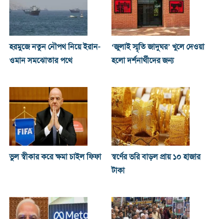
হরমুজে নতুন নৌপথ নিয়ে ইরান-
‘জুলাই স্মৃতি জাদুঘর’ খুলে দেওয়া
ওমান সমঝোতার পথে
হলো দর্শনার্থীদের জন্য
ভুল স্বীকার করে ক্ষমা চাইল ফিফা
স্বর্ণের ভরি বাড়ল প্রায় ১০ হাজার
টাকা