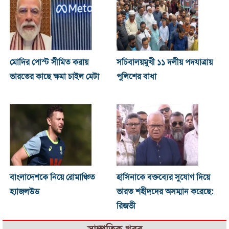
মোদির পোস্ট সীমিত করায়
সচিবালয়মুখী ১১ দলীয় পদযাত্রায়
ভারতের কাছে ক্ষমা চাইল মেটা
পুলিশের বাধা
বাংলাদেশকে নিয়ে রোমাঞ্চিত
হাসিনাকে বক্তব্যের সুযোগ দিয়ে
হ্যাজলউড
ভারত শহীদদের অসম্মান করেছে:
রিজভী