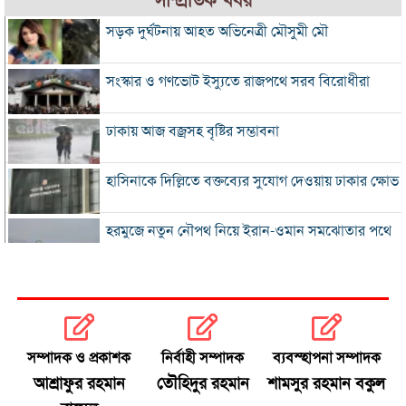
সাম্প্রতিক খবর
সড়ক দুর্ঘটনায় আহত অভিনেত্রী মৌসুমী মৌ
সংস্কার ও গণভোট ইস্যুতে রাজপথে সরব বিরোধীরা
ঢাকায় আজ বজ্রসহ বৃষ্টির সম্ভাবনা
হাসিনাকে দিল্লিতে বক্তব্যের সুযোগ দেওয়ায় ঢাকার ক্ষোভ
হরমুজে নতুন নৌপথ নিয়ে ইরান-ওমান সমঝোতার পথে
‘জুলাই স্মৃতি জাদুঘর’ খুলে দেওয়া হলো দর্শনার্থীদের জন্য
ভুল স্বীকার করে ক্ষমা চাইল ফিফা
সম্পাদক ও প্রকাশক
নির্বাহী সম্পাদক
ব্যবস্হাপনা সম্পাদক
স্বর্ণের ভরি বাড়ল প্রায় ১০ হাজার টাকা
আশ্রাফুর রহমান
তৌহিদুর রহমান
শামসুর রহমান বকুল