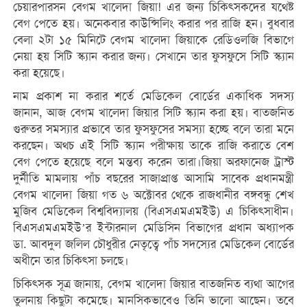
চেয়ারপারসন বেগম খালেদা জিয়া! এর জন্য চিকিৎসকদের যথেষ্ট
বেগ পেতে হয়। অনেকবার কাউন্সিলিং করার পর রাজি হন। বুধবার
বেলা ২টা ১৫ মিনিটে বেগম খালেদা জিয়াকে রেডিওলজি বিভাগে
নেয়া হয় সিটি স্ক্যান করার জন্য। সেখানে তার ফুসফুসে সিটি স্ক্যান
করা হয়েছে।
নাম প্রকাশ না করার শর্তে মেডিকেল বোর্ডের একাধিক সদস্য
জানান, আজ বেগম খালেদা জিয়ার সিটি স্ক্যান করা হয়। বাতজনিত
গুরুতর সমস্যার প্রভাবে তার ফুসফুসের সমস্যা হচ্ছে বলে তারা মনে
করছেন। অথচ এই সিটি স্ক্যান পরীক্ষায় তাকে রাজি করাতে বেশ
বেগ পেতে হয়েছে বলে মন্তব্য করেন তারা।জিয়া অরফানেজ ট্রাস্ট
দুর্নীতি মামলায় পাঁচ বছরের সাজাপ্রাপ্ত আসামি সাবেক প্রধানমন্ত্রী
বেগম খালেদা জিয়া গত ৬ অক্টোবর থেকে রাজধানীর বঙ্গবন্ধু শেখ
মুজিব মেডিকেল বিশ্ববিদ্যালয় (বিএসএমএমইউ) এ চিকিৎসাধীন।
বিএসএমএমইউ’র ইন্টারনাল মেডিসিন বিভাগের প্রধান অধ্যাপক
ডা. আবদুল জলিল চৌধুরীর নেতৃত্বে পাঁচ সদস্যের মেডিকেল বোর্ডের
অধীনে তার চিকিৎসা চলছে।
চিকিৎসক সূত্র জানায়, বেগম খালেদা জিয়ার বাতজনিত ব্যথা আগের
তুলনায় কিছুটা কমেছে। মানসিকভাবেও তিনি ভালো আছেন। তবে