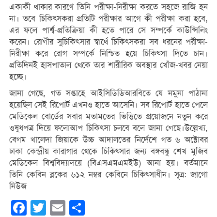
একাকী থাকার কারণে তিনি পরীক্ষা-নিরীক্ষা করতে সহজে রাজি হন
না। তবে চিকিৎসকরা প্রতিটি পরীক্ষার আগে কী পরীক্ষা করা হবে,
এর ফলে পার্শ্ব-প্রতিক্রিয়া কী হতে পারে সে সম্পর্কে কাউন্সিলিং
করেন। রোগীর সুচিকিৎসার স্বার্থে চিকিৎসকরা সব ধরনের পরীক্ষা-
নিরীক্ষা করে রোগ সম্পর্কে নিশ্চিত হয়ে চিকিৎসা দিতে চান।
প্রতিদিনই হাসপাতাল থেকে তার শারীরিক অবস্থার খোঁজ-খবর নেয়া
হচ্ছে।
জানা গেছে, গত সপ্তাহে আইসিডিডিআরবিতে যে নমুনা পাঠানা
হয়েছিল সেই রিপোর্ট এখনও হাতে আসেনি। সব রিপোর্ট হাতে পেলে
মেডিকেল বোর্ডের সবার মতামতের ভিত্তিতে প্রয়োজনে নতুন করে
ওষুধপত্র দিয়ে ফলোআপ চিকিৎসা চলবে বলে জানা গেছে।উল্লেখ্য,
বেগম খালেদা জিয়াকে উচ্চ আদালতের নির্দেশে গত ৬ অক্টোবর
ঢাকা কেন্দ্রীয় কারাগার থেকে চিকিৎসার জন্য বঙ্গবন্ধু শেখ মুজিব
মেডিকেল বিশ্ববিদ্যালয়ে (বিএসএমএমইউ) আনা হয়। বর্তমানে
তিনি কেবিন ব্লকের ৬১২ নম্বর কেবিনে চিকিৎসাধীন। সূত্র: জাগো
নিউজ
Facebook
Twitter
Email
Share