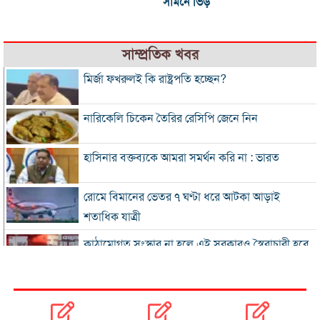
সামনে ভিড়
সাম্প্রতিক খবর
মির্জা ফখরুলই কি রাষ্ট্রপতি হচ্ছেন?
নারিকেলি চিকেন তৈরির রেসিপি জেনে নিন
হাসিনার বক্তব্যকে আমরা সমর্থন করি না : ভারত
রোমে বিমানের ভেতর ৭ ঘণ্টা ধরে আটকা আড়াই
শতাধিক যাত্রী
কাঠামোগত সংস্কার না হলে এই সরকারও স্বৈরাচারী হবে
: নাহিদ ইসলাম
‘কিসের হাসিনা, তার চেহারা কী দেখা গেছে?