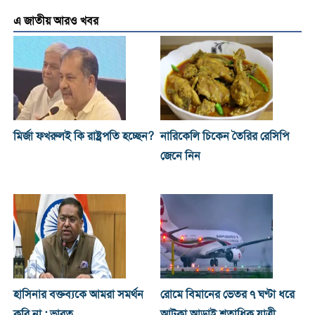
এ জাতীয় আরও খবর
মির্জা ফখরুলই কি রাষ্ট্রপতি হচ্ছেন?
নারিকেলি চিকেন তৈরির রেসিপি
জেনে নিন
হাসিনার বক্তব্যকে আমরা সমর্থন
রোমে বিমানের ভেতর ৭ ঘণ্টা ধরে
করি না : ভারত
আটকা আড়াই শতাধিক যাত্রী