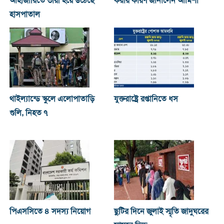
আহাজারিতে ভারী হয়ে উঠেছে
করার কারণ জানালেন আমিশা
হাসপাতাল
থাইল্যান্ডে স্কুলে এলোপাতাড়ি
যুক্তরাষ্ট্রে রপ্তানিতে ধস
গুলি, নিহত ৭
পিএসসিতে ৪ সদস্য নিয়োগ
ছুটির দিনে জুলাই স্মৃতি জাদুঘরের