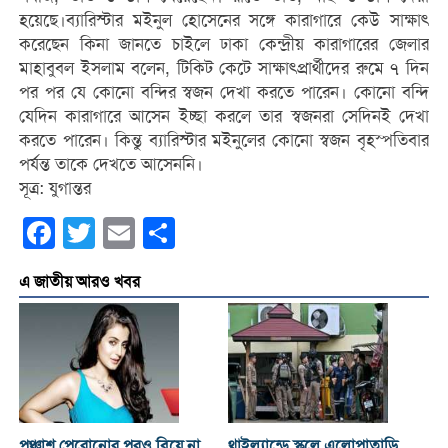
হয়েছে।ব্যারিস্টার মইনুল হোসেনের সঙ্গে কারাগারে কেউ সাক্ষাৎ
করেছেন কিনা জানতে চাইলে ঢাকা কেন্দ্রীয় কারাগারের জেলার
মাহাবুবল ইসলাম বলেন, টিকিট কেটে সাক্ষাৎপ্রার্থীদের রুমে ৭ দিন
পর পর যে কোনো বন্দির স্বজন দেখা করতে পারেন। কোনো বন্দি
যেদিন কারাগারে আসেন ইচ্ছা করলে তার স্বজনরা সেদিনই দেখা
করতে পারেন। কিন্তু ব্যারিস্টার মইনুলের কোনো স্বজন বৃহস্পতিবার
পর্যন্ত তাকে দেখতে আসেননি।
সূত্র: যুগান্তর
Facebook
Twitter
Email
Share
এ জাতীয় আরও খবর
পঞ্চাশ পেরোনোর পরও বিয়ে না
থাইল্যান্ডে স্কুলে এলোপাতাড়ি