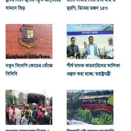
ছুটির দিনে জুলাই স্মৃতি জাদুঘরের
২০০ টাকার নিচে নেই মাছ ও
সামনে ভিড়
মুরগি, ডিমের ডজন ১৫০
নতুন বিদেশি কোচের খোঁজে
শীর্ষ মাদক কারবারিদের তালিকা
বিসিবি
প্রস্তুত করা হচ্ছে: স্বরাষ্ট্রমন্ত্রী