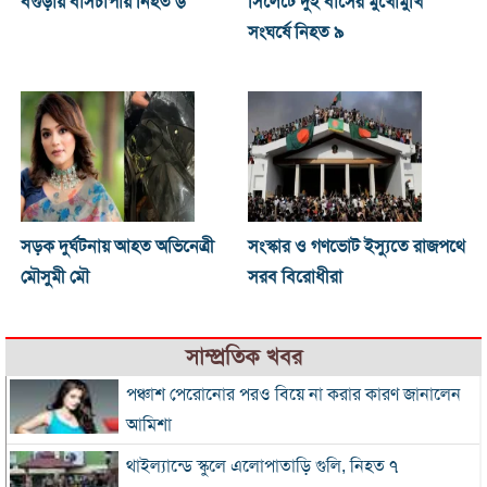
বগুড়ায় বাসচাপায় নিহত ৬
সিলেটে দুই বাসের মুখোমুখি
সংঘর্ষে নিহত ৯
সড়ক দুর্ঘটনায় আহত অভিনেত্রী
সংস্কার ও গণভোট ইস্যুতে রাজপথে
মৌসুমী মৌ
সরব বিরোধীরা
সাম্প্রতিক খবর
পঞ্চাশ পেরোনোর পরও বিয়ে না করার কারণ জানালেন
আমিশা
থাইল্যান্ডে স্কুলে এলোপাতাড়ি গুলি, নিহত ৭