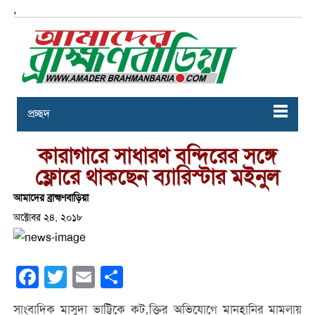
,
প্রচ্ছদ
কারাগারে সাধারণ বন্দিরের সঙ্গে
ফ্লোরে থাকছেন ব্যারিস্টার মইনুল
আমাদের ব্রাহ্মণবাড়িয়া
অক্টোবর ২৪, ২০১৮
Facebook
Twitter
Email
Share
সাংবাদিক মাসুদা ভাট্টিকে কট‚ক্তির অভিযোগে মানহানির মামলায়