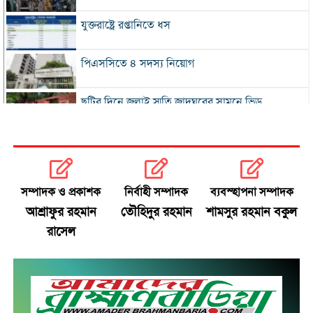
যুক্তরাষ্ট্রে রপ্তানিতে ধস
পিএসসিতে ৪ সদস্য নিয়োগ
ছুটির দিনে জুলাই স্মৃতি জাদুঘরের সামনে ভিড়
২০০ টাকার নিচে নেই মাছ ও মুরগি, ডিমের ডজন ১৫০
নতুন বিদেশি কোচের খোঁজে বিসিবি
সম্পাদক ও প্রকাশক
নির্বাহী সম্পাদক
ব্যবস্হাপনা সম্পাদক
আশ্রাফুর রহমান
তৌহিদুর রহমান
শামসুর রহমান বকুল
শীর্ষ মাদক কারবারিদের তালিকা প্রস্তুত করা হচ্ছে:
রাসেল
স্বরাষ্ট্রমন্ত্রী
বগুড়ায় বাসচাপায় নিহত ৬
সিলেটে দুই বাসের মুখোমুখি সংঘর্ষে নিহত ৯