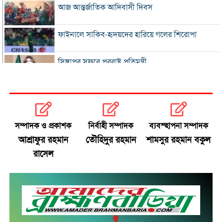
আজ আন্তর্জাতিক আদিবাসী দিবস
ফাইনালে সাকিব-হৃদয়দের হারিয়ে গলের শিরোপা
সিঙ্গাপুর সফরে পররাষ্ট্র প্রতিমন্ত্রী
ইনফান্তিনোকে সরাতে ষড়যন্ত্রের অভিযোগ ফিফার
এসএসসি ও সমমানের ফল সোমবার
সম্পাদক ও প্রকাশক
নির্বাহী সম্পাদক
ব্যবস্হাপনা সম্পাদক
আশ্রাফুর রহমান
তৌহিদুর রহমান
শামসুর রহমান বকুল
সৌদি-পাকিস্তান-তুরস্কের প্রতিরক্ষা চুক্তি
রাসেল
রাষ্ট্রপতি নির্বাচনে বিএনপির দুই মনোনয়নপত্র সংগ্রহ
বাবাকে শেষ বিদায় জানাতে রোসারিওতে মেসি