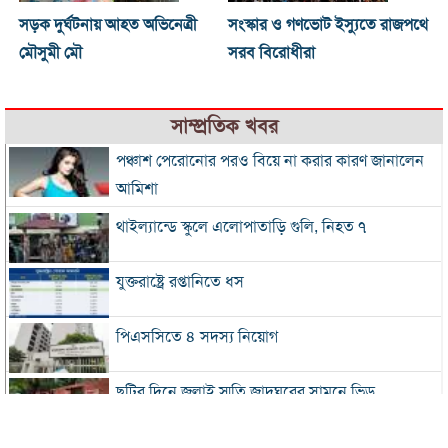
সড়ক দুর্ঘটনায় আহত অভিনেত্রী
সংস্কার ও গণভোট ইস্যুতে রাজপথে
মৌসুমী মৌ
সরব বিরোধীরা
সাম্প্রতিক খবর
পঞ্চাশ পেরোনোর পরও বিয়ে না করার কারণ জানালেন
আমিশা
থাইল্যান্ডে স্কুলে এলোপাতাড়ি গুলি, নিহত ৭
যুক্তরাষ্ট্রে রপ্তানিতে ধস
পিএসসিতে ৪ সদস্য নিয়োগ
ছুটির দিনে জুলাই স্মৃতি জাদুঘরের সামনে ভিড়
২০০ টাকার নিচে নেই মাছ ও মুরগি, ডিমের ডজন ১৫০