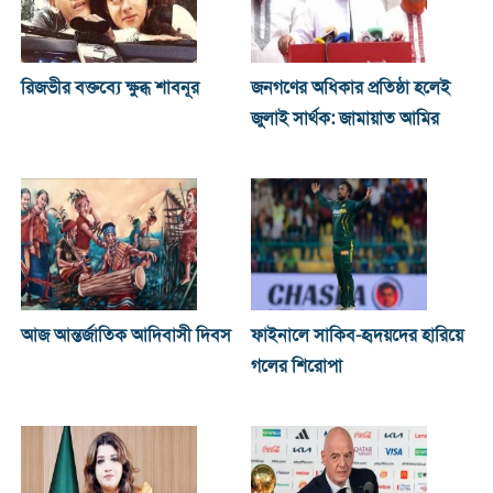
রিজভীর বক্তব্যে ক্ষুব্ধ শাবনূর
জনগণের অধিকার প্রতিষ্ঠা হলেই
জুলাই সার্থক: জামায়াত আমির
আজ আন্তর্জাতিক আদিবাসী দিবস
ফাইনালে সাকিব-হৃদয়দের হারিয়ে
গলের শিরোপা