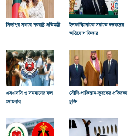
সিঙ্গাপুর সফরে পররাষ্ট্র প্রতিমন্ত্রী
ইনফান্তিনোকে সরাতে ষড়যন্ত্রের
অভিযোগ ফিফার
এসএসসি ও সমমানের ফল
সৌদি-পাকিস্তান-তুরস্কের প্রতিরক্ষা
সোমবার
চুক্তি