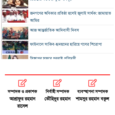
জনগণের অধিকার প্রতিষ্ঠা হলেই জুলাই সার্থক: জামায়াত
আমির
আজ আন্তর্জাতিক আদিবাসী দিবস
ফাইনালে সাকিব-হৃদয়দের হারিয়ে গলের শিরোপা
সিঙ্গাপুর সফরে পররাষ্ট্র প্রতিমন্ত্রী
ইনফান্তিনোকে সরাতে ষড়যন্ত্রের অভিযোগ ফিফার
এসএসসি ও সমমানের ফল সোমবার
সম্পাদক ও প্রকাশক
নির্বাহী সম্পাদক
ব্যবস্হাপনা সম্পাদক
আশ্রাফুর রহমান
তৌহিদুর রহমান
শামসুর রহমান বকুল
সৌদি-পাকিস্তান-তুরস্কের প্রতিরক্ষা চুক্তি
রাসেল