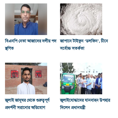
বিএনপি নেতা আজাদের দলীয় পদ
জাপানে টাইফুন ‘ডলফিন’, চীনে
স্থগিত
সর্বোচ্চ সতর্কতা
জুলাই জাদুঘর থেকে গুরুত্বপূর্ণ
জুলাইযোদ্ধাদের যানবাহন উপহার
প্রদর্শনী সরানোর অভিযোগ
দিলেন প্রধানমন্ত্রী