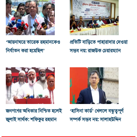
‘আয়নাঘরে তারেক রহমানকেও
প্রতিটি বাড়িতে পাহারাদার দেওয়া
নির্যাতন করা হয়েছিল’
সম্ভব নয়: রাজউক চেয়ারম্যান
জনগণের অধিকার নিশ্চিত হলেই
‘হাসিনা কার্ড’ খেললে বন্ধুত্বপূর্ণ
জুলাই সার্থক: শফিকুর রহমান
সম্পর্ক সম্ভব নয়: সালাহউদ্দিন