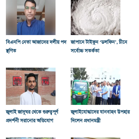
বিএনপি নেতা আজাদের দলীয় পদ
জাপানে টাইফুন ‘ডলফিন’, চীনে
স্থগিত
সর্বোচ্চ সতর্কতা
জুলাই জাদুঘর থেকে গুরুত্বপূর্ণ
জুলাইযোদ্ধাদের যানবাহন উপহার
প্রদর্শনী সরানোর অভিযোগ
দিলেন প্রধানমন্ত্রী