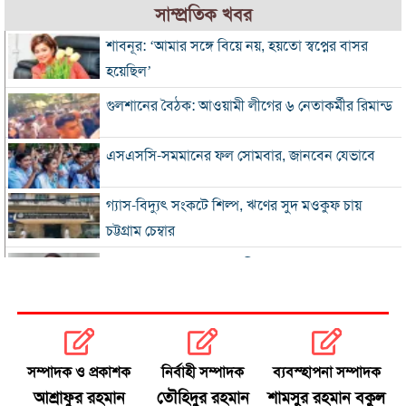
সাম্প্রতিক খবর
শাবনূর: ‘আমার সঙ্গে বিয়ে নয়, হয়তো স্বপ্নের বাসর
হয়েছিল’
গুলশানের বৈঠক: আওয়ামী লীগের ৬ নেতাকর্মীর রিমান্ড
এসএসসি-সমমানের ফল সোমবার, জানবেন যেভাবে
গ্যাস-বিদ্যুৎ সংকটে শিল্প, ঋণের সুদ মওকুফ চায়
চট্টগ্রাম চেম্বার
বিএনপি নেতা আজাদের দলীয় পদ স্থগিত
জাপানে টাইফুন ‘ডলফিন’, চীনে সর্বোচ্চ সতর্কতা
জুলাই জাদুঘর থেকে গুরুত্বপূর্ণ প্রদর্শনী সরানোর
সম্পাদক ও প্রকাশক
নির্বাহী সম্পাদক
ব্যবস্হাপনা সম্পাদক
অভিযোগ
আশ্রাফুর রহমান
তৌহিদুর রহমান
শামসুর রহমান বকুল