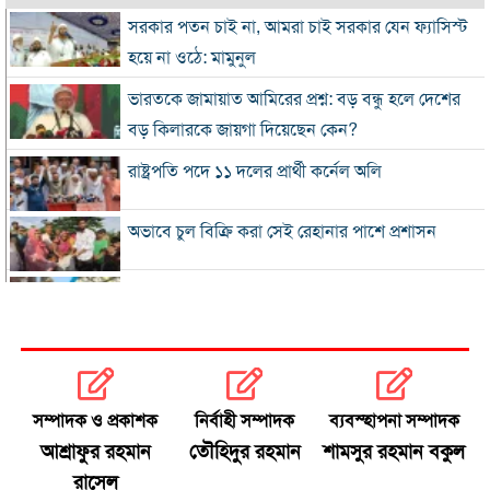
সরকার পতন চাই না, আমরা চাই সরকার যেন ফ্যাসিস্ট
হয়ে না ওঠে: মামুনুল
ভারতকে জামায়াত আমিরের প্রশ্ন: বড় বন্ধু হলে দেশের
বড় কিলারকে জায়গা দিয়েছেন কেন?
রাষ্ট্রপতি পদে ১১ দলের প্রার্থী কর্নেল অলি
অভাবে চুল বিক্রি করা সেই রেহানার পাশে প্রশাসন
৮ দিনে এলো ৯১৫ মিলিয়ন ডলারের রেমিট্যান্স
সালমান শাহ হত্যা মামলায় গ্রেপ্তার খলনায়ক ডন
কারাগারে
সম্পাদক ও প্রকাশক
নির্বাহী সম্পাদক
ব্যবস্হাপনা সম্পাদক
অতীত ও ভুল নিয়ে নাবিলার আত্মোপলব্ধি
আশ্রাফুর রহমান
তৌহিদুর রহমান
শামসুর রহমান বকুল
রাসেল
রবিন-দিপুর অর্ধশতক আর বর্ষণের হ্যাটট্রিকে জিতল