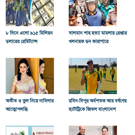
৮ দিনে এলো ৯১৫ মিলিয়ন
সালমান শাহ হত্যা মামলায় গ্রেপ্তার
ডলারের রেমিট্যান্স
খলনায়ক ডন কারাগারে
অতীত ও ভুল নিয়ে নাবিলার
রবিন-দিপুর অর্ধশতক আর বর্ষণের
আত্মোপলব্ধি
হ্যাটট্রিকে জিতল বাংলাদেশ