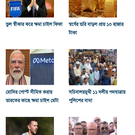
ভুল স্বীকার করে ক্ষমা চাইল ফিফা
স্বর্ণের ভরি বাড়ল প্রায় ১০ হাজার
টাকা
মোদির পোস্ট সীমিত করায়
সচিবালয়মুখী ১১ দলীয় পদযাত্রায়
ভারতের কাছে ক্ষমা চাইল মেটা
পুলিশের বাধা