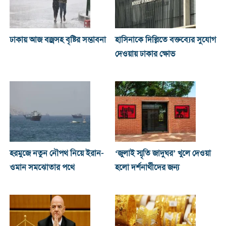
ঢাকায় আজ বজ্রসহ বৃষ্টির সম্ভাবনা
হাসিনাকে দিল্লিতে বক্তব্যের সুযোগ
দেওয়ায় ঢাকার ক্ষোভ
হরমুজে নতুন নৌপথ নিয়ে ইরান-
‘জুলাই স্মৃতি জাদুঘর’ খুলে দেওয়া
ওমান সমঝোতার পথে
হলো দর্শনার্থীদের জন্য