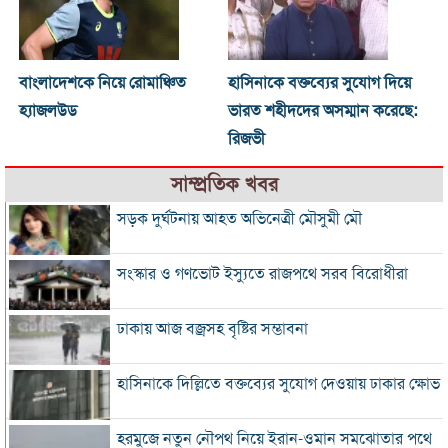
বাংলাদেশকে নিয়ে রোমাঞ্চিত
হাসিনাকে বক্তব্যের সুযোগ দিয়ে
হ্যাজলউড
ভারত শহীদদের অসম্মান করেছে:
রিজভী
সাম্প্রতিক খবর
সড়ক দুর্ঘটনায় আহত অভিনেত্রী মৌসুমী মৌ
সংস্কার ও গণভোট ইস্যুতে রাজপথে সরব বিরোধীরা
ঢাকায় আজ বজ্রসহ বৃষ্টির সম্ভাবনা
হাসিনাকে দিল্লিতে বক্তব্যের সুযোগ দেওয়ায় ঢাকার ক্ষোভ
হরমুজে নতুন নৌপথ নিয়ে ইরান-ওমান সমঝোতার পথে