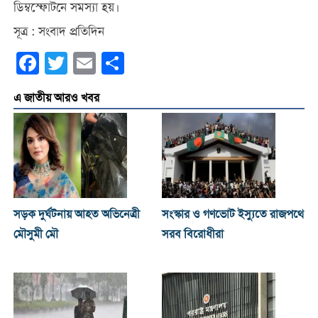
ডিম্বস্ফোটনে সমস্যা হয়।
সূত্র : সংবাদ প্রতিদিন
Facebook
Twitter
Email
Share
এ জাতীয় আরও খবর
সড়ক দুর্ঘটনায় আহত অভিনেত্রী
সংস্কার ও গণভোট ইস্যুতে রাজপথে
মৌসুমী মৌ
সরব বিরোধীরা