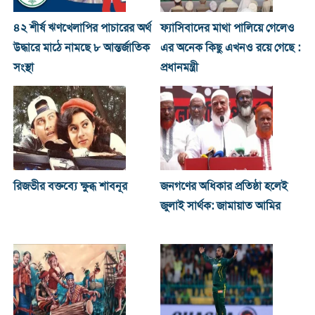
৪২ শীর্ষ ঋণখেলাপির পাচারের অর্থ
ফ্যাসিবাদের মাথা পালিয়ে গেলেও
উদ্ধারে মাঠে নামছে ৮ আন্তর্জাতিক
এর অনেক কিছু এখনও রয়ে গেছে :
সংস্থা
প্রধানমন্ত্রী
রিজভীর বক্তব্যে ক্ষুব্ধ শাবনূর
জনগণের অধিকার প্রতিষ্ঠা হলেই
জুলাই সার্থক: জামায়াত আমির