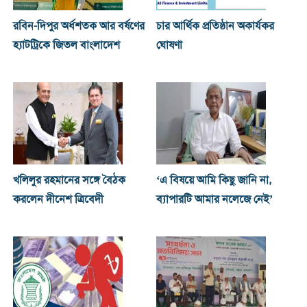
রবিন-দিপুর অর্ধশতক আর বর্ষণের
চার আর্থিক প্রতিষ্ঠান অকার্যকর
হ্যাটট্রিকে জিতল বাংলাদেশ
ঘোষণা
খ‌লিলুর রহমানের সঙ্গে বৈঠক
‘এ বিষয়ে আমি কিছু জানি না,
করলেন দীনেশ ত্রিবেদী
ব্যাপারটি আমার নলেজে নেই’