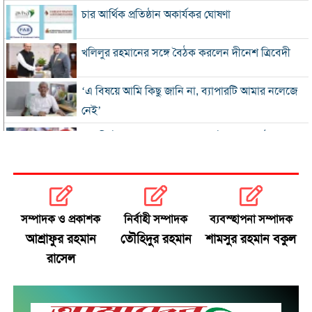
চার আর্থিক প্রতিষ্ঠান অকার্যকর ঘোষণা
খ‌লিলুর রহমানের সঙ্গে বৈঠক করলেন দীনেশ ত্রিবেদী
‘এ বিষয়ে আমি কিছু জানি না, ব্যাপারটি আমার নলেজে
নেই’
৪২ শীর্ষ ঋণখেলাপির পাচারের অর্থ উদ্ধারে মাঠে নামছে
৮ আন্তর্জাতিক সংস্থা
ফ্যাসিবাদের মাথা পালিয়ে গেলেও এর অনেক কিছু
এখনও রয়ে গেছে : প্রধানমন্ত্রী
সম্পাদক ও প্রকাশক
নির্বাহী সম্পাদক
ব্যবস্হাপনা সম্পাদক
রিজভীর বক্তব্যে ক্ষুব্ধ শাবনূর
আশ্রাফুর রহমান
তৌহিদুর রহমান
শামসুর রহমান বকুল
রাসেল
জনগণের অধিকার প্রতিষ্ঠা হলেই জুলাই সার্থক: জামায়াত
আমির