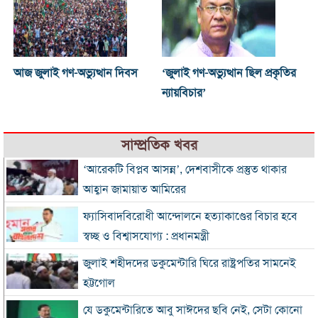
আজ জুলাই গণ-অভ্যুত্থান দিবস
‘জুলাই গণ-অভ্যুত্থান ছিল প্রকৃতির
ন্যায়বিচার’
সাম্প্রতিক খবর
‘আরেকটি বিপ্লব আসন্ন’, দেশবাসীকে প্রস্তুত থাকার
আহ্বান জামায়াত আমিরের
ফ্যাসিবাদবিরোধী আন্দোলনে হত্যাকাণ্ডের বিচার হবে
স্বচ্ছ ও বিশ্বাসযোগ্য : প্রধানমন্ত্রী
জুলাই শহীদদের ডকুমেন্টারি ঘিরে রাষ্ট্রপতির সামনেই
হট্টগোল
যে ডকুমেন্টারিতে আবু সাঈদের ছবি নেই, সেটা কোনো