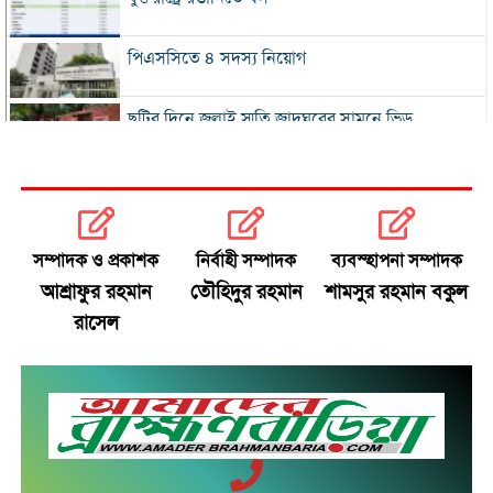
পিএসসিতে ৪ সদস্য নিয়োগ
ছুটির দিনে জুলাই স্মৃতি জাদুঘরের সামনে ভিড়
২০০ টাকার নিচে নেই মাছ ও মুরগি, ডিমের ডজন ১৫০
নতুন বিদেশি কোচের খোঁজে বিসিবি
সম্পাদক ও প্রকাশক
নির্বাহী সম্পাদক
ব্যবস্হাপনা সম্পাদক
আশ্রাফুর রহমান
তৌহিদুর রহমান
শামসুর রহমান বকুল
শীর্ষ মাদক কারবারিদের তালিকা প্রস্তুত করা হচ্ছে:
রাসেল
স্বরাষ্ট্রমন্ত্রী
বগুড়ায় বাসচাপায় নিহত ৬
সিলেটে দুই বাসের মুখোমুখি সংঘর্ষে নিহত ৯