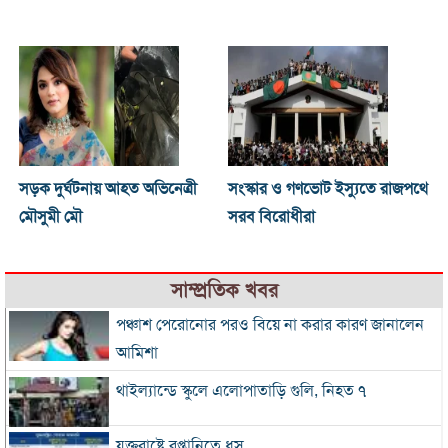
সড়ক দুর্ঘটনায় আহত অভিনেত্রী
সংস্কার ও গণভোট ইস্যুতে রাজপথে
মৌসুমী মৌ
সরব বিরোধীরা
সাম্প্রতিক খবর
পঞ্চাশ পেরোনোর পরও বিয়ে না করার কারণ জানালেন
আমিশা
থাইল্যান্ডে স্কুলে এলোপাতাড়ি গুলি, নিহত ৭
যুক্তরাষ্ট্রে রপ্তানিতে ধস