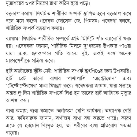
মূত্রাশয়ের ওপর নিয়ন্ত্রণ রাখা কঠিন হয়ে পড়ে।
রক্তচাপ কমায়: নিয়মিত শারীরিক সম্পর্ক স্থাপিত হলে রক্তচাপ কমে
বলে মনে করেন গবেষক জোসেফ জে. পিনসন। গবেষণা বলছে,
শারীরিক সম্পর্ক রক্তচাপ কমায়।
ব্যায়াম: নিয়মিত শারীরিক সম্পর্কে প্রতি মিনিটে পাঁচ ক্যালোরি খরচ
হয়। গবেষকরা জানান, শারীরিক মিলনে দু’ধরনের উপকার পাওয়া
যায়। এক. হৃদকম্পনে গতি আনে, দুই. একই সঙ্গে অনেক
মাংসপেশীকে সক্রিয় করে।
হার্ট অ্যাটাকের ঝুঁকি নেই: শারীরিক সম্পর্ক হৃৎপিণ্ডের জন্য উপকারি।
হার্ট রেট ভালো রাখার পাশাপাশি ‘এস্ট্রোজেন’ এবং
‘টেস্টোস্টেরনের’ মাত্রা নিয়ন্ত্রণ করে। গবেষকরা জানান, যারা সপ্তাহে
অন্তত দু’দিন শারীরিক সম্পর্কে লিপ্ত হন তাদের হার্ট অ্যাটাকে মৃত্যুর
আশঙ্কা কম।
ব্যথা কমায়: ব্যথা কমাতে ‘অর্গাজম’ বেশি কার্যকর। অধ্যাপক বেরি
আর. কমিসারুক জানান, অর্গাজম ব্যথা বন্ধ করতে পারে। কারণ
এতে যে হরমোন নিঃসৃত হয়, তা শরীরের ব্যথা প্রতিরোধ ক্ষমতা
বাড়ায়।