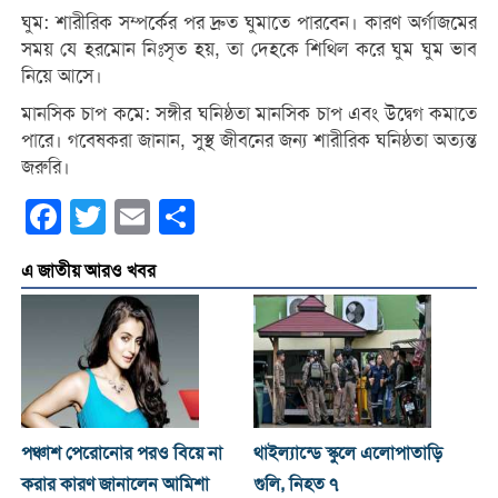
ঘুম: শারীরিক সম্পর্কের পর দ্রুত ঘুমাতে পারবেন। কারণ অর্গাজমের
সময় যে হরমোন নিঃসৃত হয়, তা দেহকে শিথিল করে ঘুম ঘুম ভাব
নিয়ে আসে।
মানসিক চাপ কমে: সঙ্গীর ঘনিষ্ঠতা মানসিক চাপ এবং উদ্বেগ কমাতে
পারে। গবেষকরা জানান, সুস্থ জীবনের জন্য শারীরিক ঘনিষ্ঠতা অত্যন্ত
জরুরি।
Facebook
Twitter
Email
Share
এ জাতীয় আরও খবর
পঞ্চাশ পেরোনোর পরও বিয়ে না
থাইল্যান্ডে স্কুলে এলোপাতাড়ি
করার কারণ জানালেন আমিশা
গুলি, নিহত ৭