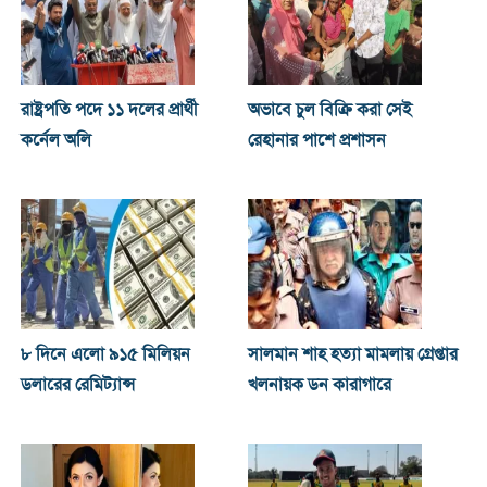
রাষ্ট্রপতি পদে ১১ দলের প্রার্থী
অভাবে চুল বিক্রি করা সেই
কর্নেল অলি
রেহানার পাশে প্রশাসন
৮ দিনে এলো ৯১৫ মিলিয়ন
সালমান শাহ হত্যা মামলায় গ্রেপ্তার
ডলারের রেমিট্যান্স
খলনায়ক ডন কারাগারে