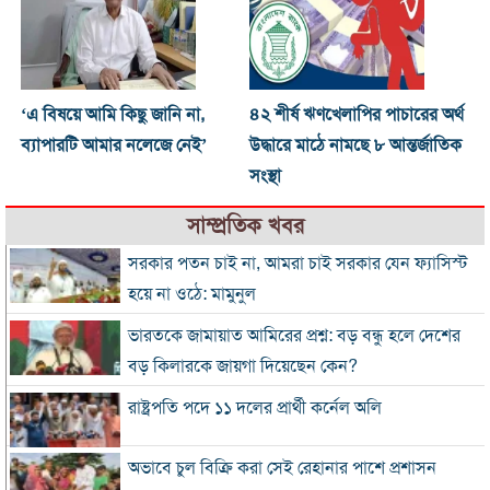
‘এ বিষয়ে আমি কিছু জানি না,
৪২ শীর্ষ ঋণখেলাপির পাচারের অর্থ
ব্যাপারটি আমার নলেজে নেই’
উদ্ধারে মাঠে নামছে ৮ আন্তর্জাতিক
সংস্থা
সাম্প্রতিক খবর
সরকার পতন চাই না, আমরা চাই সরকার যেন ফ্যাসিস্ট
হয়ে না ওঠে: মামুনুল
ভারতকে জামায়াত আমিরের প্রশ্ন: বড় বন্ধু হলে দেশের
বড় কিলারকে জায়গা দিয়েছেন কেন?
রাষ্ট্রপতি পদে ১১ দলের প্রার্থী কর্নেল অলি
অভাবে চুল বিক্রি করা সেই রেহানার পাশে প্রশাসন