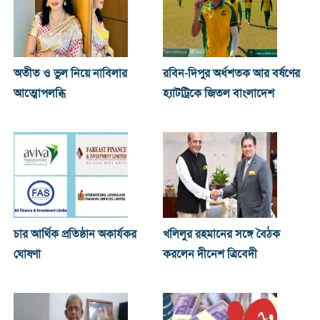
অতীত ও ভুল নিয়ে নাবিলার
রবিন-দিপুর অর্ধশতক আর বর্ষণের
আত্মোপলব্ধি
হ্যাটট্রিকে জিতল বাংলাদেশ
চার আর্থিক প্রতিষ্ঠান অকার্যকর
খ‌লিলুর রহমানের সঙ্গে বৈঠক
ঘোষণা
করলেন দীনেশ ত্রিবেদী