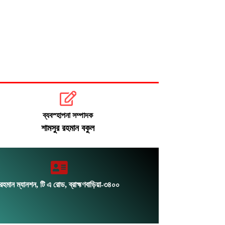
গেছে ১৫,৭১২ জনের
জেআইসিতে তারেক রহমানকে নির্যাতনের
তথ্য পেয়েছে তদন্ত: চিফ প্রসিকিউটর
রোববার চট্টগ্রাম সফরে প্রধানমন্ত্রী, দেখা
করবেন হেফাজত আমিরের সঙ্গে
ব্যবস্হাপনা সম্পাদক
শামসুর রহমান বকুল
রহমান ম্যানশন, টি এ রোড, ব্রাহ্মণবাড়িয়া-৩৪০০