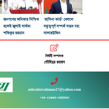
জনগণের অধিকার নিশ্চিত
‘হাসিনা কার্ড’ খেললে
হলেই জুলাই সার্থক:
বন্ধুত্বপূর্ণ সম্পর্ক সম্ভব নয়:
শফিকুর রহমান
সালাহউদ্দিন
নির্বাহী সম্পাদক
তৌহিদুর রহমান
ashrafurrahman17@yahoo.com
+৮৮ ০১৯৬৩ ০৯৪৫৬৩