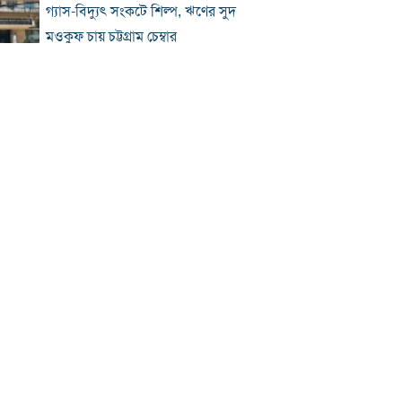
গ্যাস-বিদ্যুৎ সংকটে শিল্প, ঋণের সুদ
মওকুফ চায় চট্টগ্রাম চেম্বার
বিএনপি নেতা আজাদের দলীয় পদ স্থগিত
জাপানে টাইফুন ‘ডলফিন’, চীনে সর্বোচ্চ
সতর্কতা
জুলাই জাদুঘর থেকে গুরুত্বপূর্ণ প্রদর্শনী
সরানোর অভিযোগ
জুলাইযোদ্ধাদের যানবাহন উপহার দিলেন
প্রধানমন্ত্রী
‘আয়নাঘরে তারেক রহমানকেও নির্যাতন
করা হয়েছিল’
প্রতিটি বাড়িতে পাহারাদার দেওয়া সম্ভব নয়:
রাজউক চেয়ারম্যান