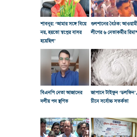
শাবনূর: ‘আমার সঙ্গে বিয়ে
গুলশানের বৈঠক: আওয়াম
নয়, হয়তো স্বপ্নের বাসর
লীগের ৬ নেতাকর্মীর রিমান
হয়েছিল’
বিএনপি নেতা আজাদের
জাপানে টাইফুন ‘ডলফিন’,
দলীয় পদ স্থগিত
চীনে সর্বোচ্চ সতর্কতা