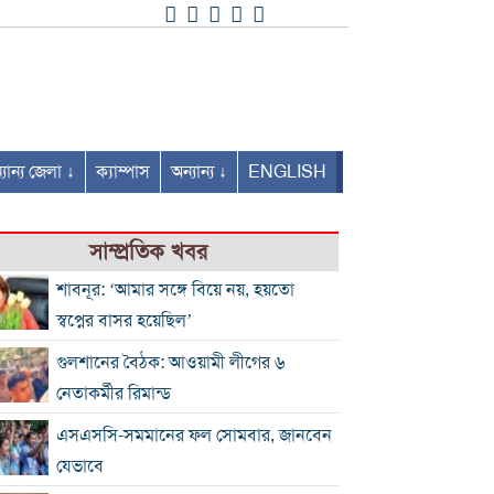
যান্য জেলা ↓
ক্যাম্পাস
অন্যান্য ↓
ENGLISH
সাম্প্রতিক খবর
শাবনূর: ‘আমার সঙ্গে বিয়ে নয়, হয়তো
স্বপ্নের বাসর হয়েছিল’
গুলশানের বৈঠক: আওয়ামী লীগের ৬
নেতাকর্মীর রিমান্ড
এসএসসি-সমমানের ফল সোমবার, জানবেন
যেভাবে